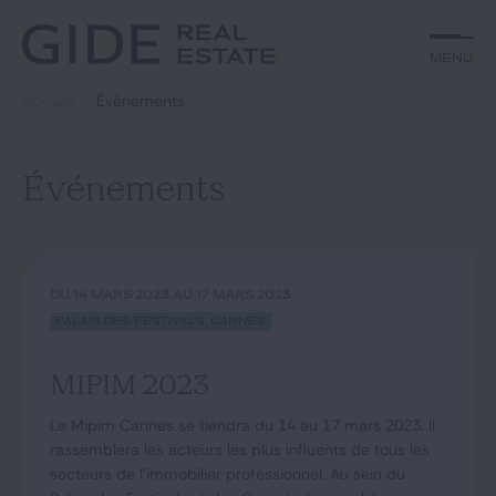
Autre
Jurisprudence
Menu
Menu
Environnement et Énergie
Textes
Financements
Doctrine
Accueil
Événements
Rechercher par
mots-clés
Fiscal
L'essentiel du mois
Immobilier
Urbanisme
Événements
Catégories
Actualités
Date
Rechercher
DU 14 MARS 2023 AU 17 MARS 2023
Palais des Festivals, Cannes
GIDE.COM
MIPIM 2023
Édito
Le Mipim Cannes se tiendra du 14 au 17 mars 2023. Il
Notre équipe
rassemblera les acteurs les plus influents de tous les
secteurs de l’immobilier professionnel. Au sein du