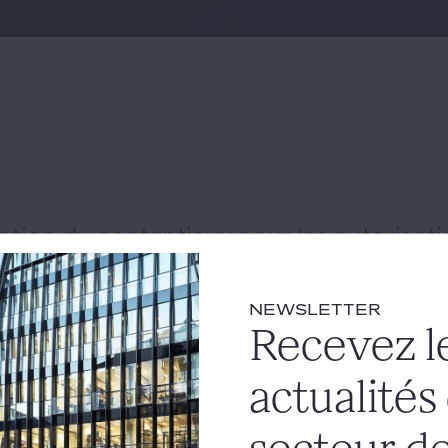
ation du contentieux pour les autorisat
 tendues est d’interprétation stricte
ns de construire
#zone tendue
NEWSLETTER
Recevez l
s de tension entre l'offre et la demande de logements, au s
ticle R. 811-1-1 du code de justice administrative déroge à l
actualités
es tribunaux administratifs statuent en premier et dernier ress
re 2013 et le 31 décembre 2022, dirigés contre "les permis 