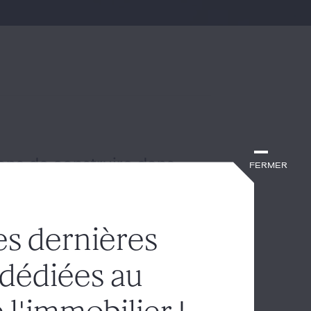
ions de construire dans
Fermer
es dernières
ens du décret n° 2013-392 du 10
a règle du double degré de
 dédiées au
ort sur les recours introduits entre
de construire ou de démolir un