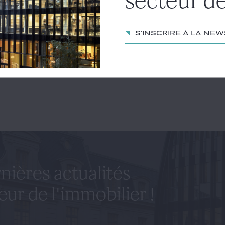
secteur de
ticle
S'inscrire à la ne
E ROLLIN
nières actualités
eur de l'immobilier !