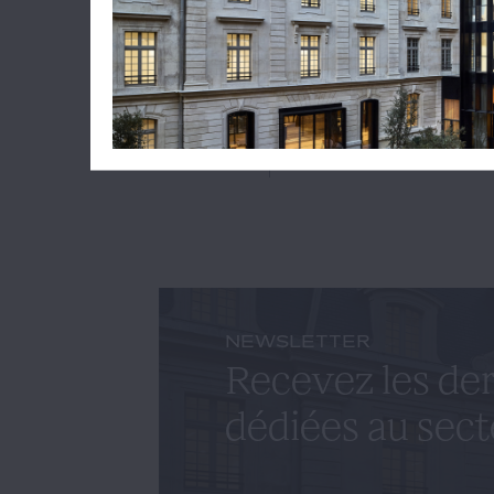
Lire l'ar
CYRILL
NEWSLETTER
Recevez les der
dédiées au sect