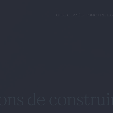
GIDE.COM
Édito
Notre éq
ons de construi