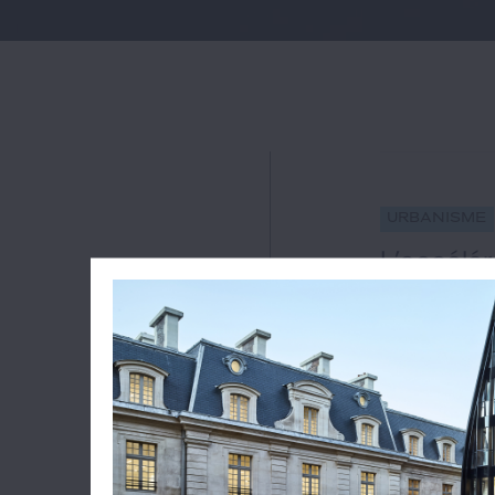
Urbanisme
L’accélér
les zones
#Autorisatio
23
Dans les zone
mai 2013, l'ar
juridiction. L
décembre 2021
le 1er décemb
bâtiment à...