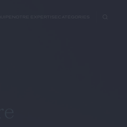
uipe
Notre expertise
Catégories
Immobilier
Fiscal
Urbanisme
Rechercher
Environnement et
Énergie
Financements
re
Autre