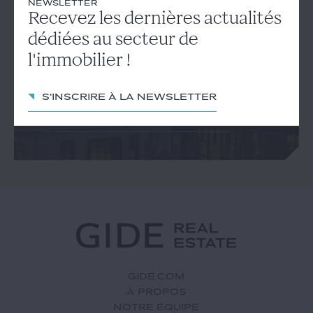
NEWSLETTER
NEWSLETTER
Recevez les dernières actualités
Recevez les dernières
dédiées au secteur de
actualités dédiées au secteur
l'immobilier !
de l'immobilier !
S'inscrire à la newsletter
S'inscrire à la newsletter
GIDE.COM
À PROPOS
NOTRE ÉQUIPE