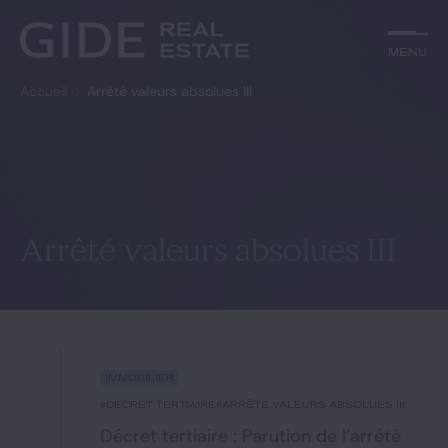
Autre
Jurisprudence
Menu
Menu
Environnement et Énergie
Textes
Financements
Doctrine
Accueil
Arrêté valeurs absolues III
Rechercher par
mots-clés
Fiscal
L'essentiel du mois
Immobilier
Urbanisme
Catégories
Actualités
Date
Rechercher
Arrêté valeurs absolues III
GIDE.COM
Édito
Immobilier
Notre équipe
#Décret tertiaire
#arrêté valeurs absolues III
Décret tertiaire : Parution de l’arrêté