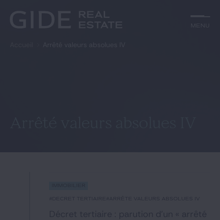
Autre
Jurisprudence
Menu
Menu
Environnement et Énergie
Textes
Financements
Doctrine
Accueil
Arrêté valeurs absolues IV
Rechercher par
mots-clés
Fiscal
L'essentiel du mois
Immobilier
Urbanisme
Catégories
Actualités
Date
Rechercher
Arrêté valeurs absolues IV
GIDE.COM
Édito
Immobilier
Notre équipe
#Décret tertiaire
#arrêté valeurs absolues IV
Décret tertiaire : parution d’un « arrêté