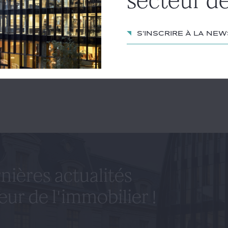
secteur de
ticle
S'inscrire à la ne
E ROLLIN
nières actualités
eur de l'immobilier !