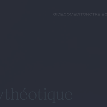
GIDE.COM
Édito
Notre éq
ythéotique