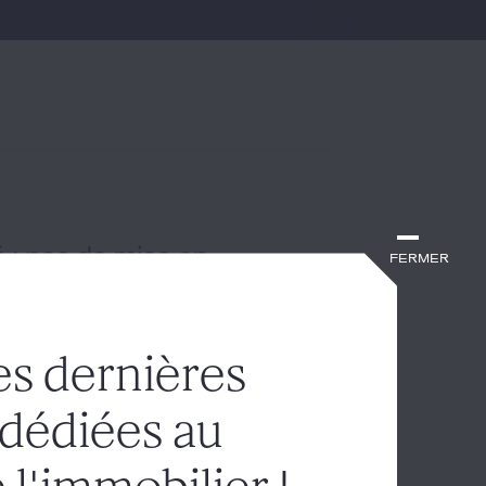
 : pas de mise en
Fermer
es dernières
ion des règles de mise en
ccupation sur le domaine d'une
 dédiées au
élibération du conseil municipal de
e 75 ans sur les murs et