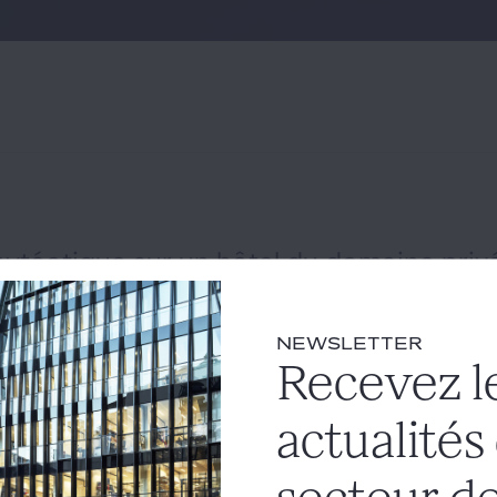
ytéotique sur un hôtel du domaine privé
nce, selon la CAA de Bordeaux
ivé
#bail emphythéotique
#mise en concurrence
NEWSLETTER
Recevez l
istrative d'appel de Bordeaux s'est prononcée sur l'applicat
issues du droit communautaire) à l'attribution de droits d'o
actualités
que. L'enjeu du litige était, notamment, l'annulation d'une d
 approuvé la signature d'un bail emphytéotique d'une durée d
e...