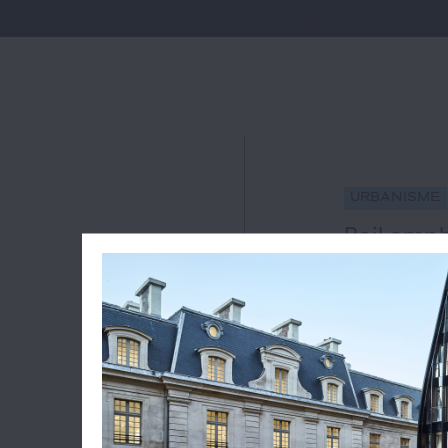
Urbanisme
Bail emph
concurre
#domaine pr
16
La Cour admin
concurrence (
personne publi
novembre 2021
Biarritz ayant
dépendances d