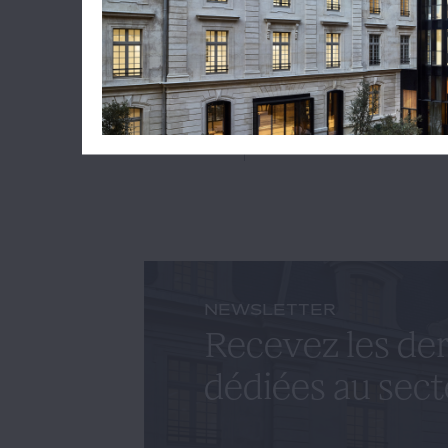
Lire l'ar
CYRILL
NEWSLETTER
Recevez les der
dédiées au sect