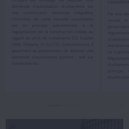
Lorsqu'il est envisagé de déposer une
cassatio
demande d'autorisation d'urbanisme sur
une construction existante irrégulière,
Par une déc
l'obtention de cette nouvelle autorisation
recueil, 
est en principe subordonnée à la
jurisprude
régularisation de la construction initiale au
régulari
regard du droit de l'urbanisme (CE 9 juillet
d'urbani
1986, Thalamy n° 51172). Concrètement, il
mécanisme 
appartient au pétitionnaire de déposer une
ne s'appliq
demande d'autorisation portant : soit sur
Régulari
l'ensemble du...
d'urbani
principe,
modificativ