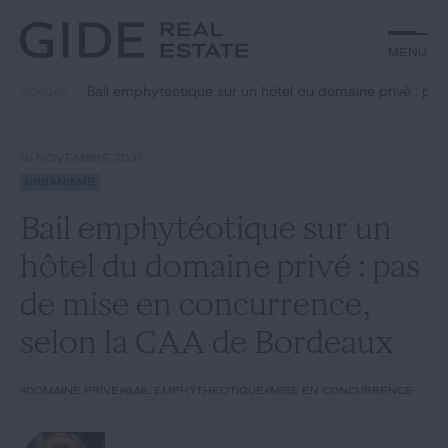
Autre
Jurisprudence
Menu
Menu
Environnement et Énergie
Textes
Financements
Doctrine
Accueil
Bail emphytéotique sur un hôtel du domaine privé : pa
Rechercher par
mots-clés
Fiscal
L'essentiel du mois
Immobilier
Urbanisme
16 NOVEMBRE 2021
Catégories
Actualités
Date
Urbanisme
Bail emphytéotique sur un
Rechercher
hôtel du domaine privé : pas
GIDE.COM
de mise en concurrence,
selon la CAA de Bordeaux
Édito
#domaine privé
#bail emphythéotique
#mise en concurrence
Notre équipe