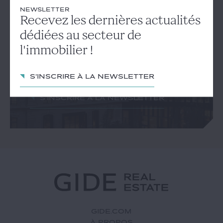
NEWSLETTER
Recevez les dernières actualités
NEWSLETTER
Recevez les dernières
dédiées au secteur de
actualités dédiées au secteur
l'immobilier !
de l'immobilier !
S'inscrire à la newsletter
S'inscrire à la newsletter
GIDE.COM
À PROPOS