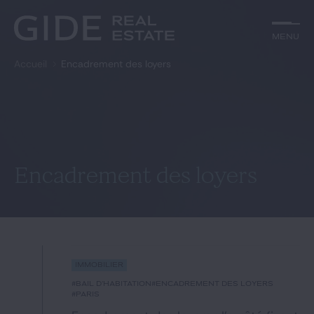
Autre
Jurisprudence
Menu
Menu
Environnement et Énergie
Textes
Financements
Doctrine
Accueil
Encadrement des loyers
Rechercher par
mots-clés
Fiscal
L'essentiel du mois
Immobilier
Urbanisme
Catégories
Actualités
Date
Rechercher
Encadrement des loyers
GIDE.COM
Édito
Immobilier
Notre équipe
#bail d'habitation
#encadrement des loyers
#Paris