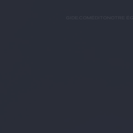
GIDE.COM
Édito
Notre éq