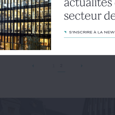
actualités
ticle
secteur de
NICOLAS CLÉMENT
S'inscrire à la ne
2
1