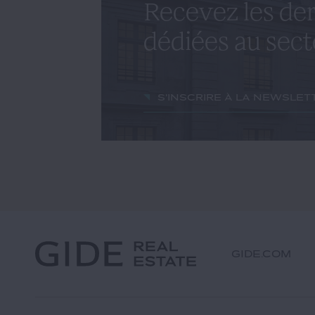
Recevez les der
dédiées au sect
S'inscrire à la newslet
GIDE.COM