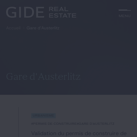
Autre
Jurisprudence
Menu
Menu
Environnement et Énergie
Textes
Financements
Doctrine
Accueil
Gare d'Austerlitz
Rechercher par
mots-clés
Fiscal
L'essentiel du mois
Immobilier
Urbanisme
Catégories
Actualités
Date
Rechercher
Gare d'Austerlitz
GIDE.COM
Édito
Urbanisme
Notre équipe
#permis de construire
#gare d'Austerlitz
Validation du permis de construire de