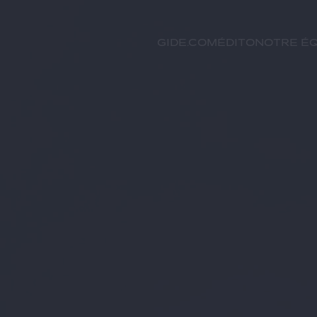
GIDE.COM
Édito
Notre éq