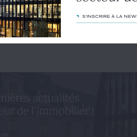
ticle
S'inscrire à la ne
 AILLET
LOUIS KARCENTY
nières actualités
eur de l'immobilier !
ter