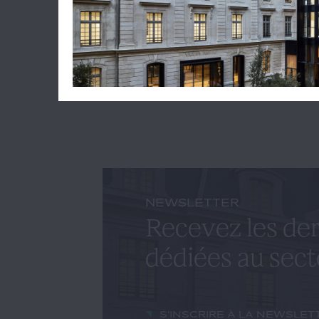
Lire l'ar
JULIEN
NEWSLETTER
Recevez les der
dédiées au sect
S'inscrire à la newslet