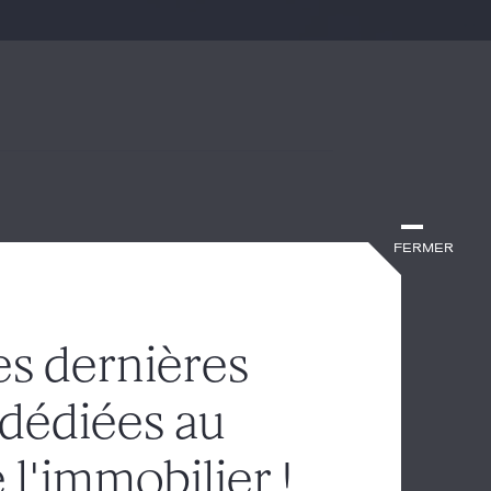
le qu’elle détient :
Fermer
es dernières
ion d'une cour administrative
obiliers au profit des parents de
 dédiées au
ifiant de l'assujettir à l'impôt sur
ait deux biens...
 l'immobilier !