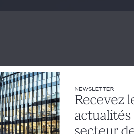
nt gratuitement à disposition un immeub
’activité lucrative
NEWSLETTER
crative
#LLC
Recevez l
ion du 13 novembre 2023, le Conseil d'Etat a cassé une décis
é que la mise à disposition gratuite, par une LLC de biens imm
actualités
 saurait caractériser, par elle-même, une activité lucrative just
Dans l'affaire en cause, une LLC incorporée en Californie déten
secteur de