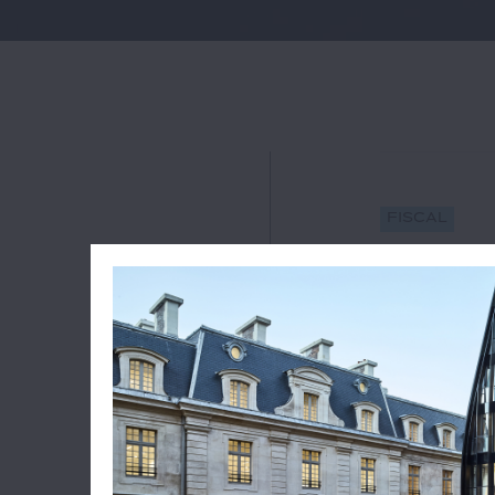
Fiscal
LLC metta
absence d
#activité lu
16
Par une décis
d'appel et jug
son associé ne
novembre 2023
les sociétés. 