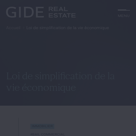
Autre
Jurisprudence
Menu
Menu
Environnement et Énergie
Textes
Financements
Doctrine
Accueil
Loi de simplification de la vie économique
Rechercher par
mots-clés
Fiscal
L'essentiel du mois
Immobilier
Urbanisme
Catégories
Actualités
Date
Rechercher
Loi de simplification de la
vie économique
GIDE.COM
Édito
Notre équipe
Immobilier
#bail commercial