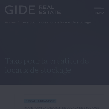
Autre
Jurisprudence
Menu
Menu
Environnement et Énergie
Textes
Financements
Doctrine
Accueil
Taxe pour la création de locaux de stockage
Rechercher par
mots-clés
Fiscal
L'essentiel du mois
Immobilier
Urbanisme
Catégories
Actualités
Date
Rechercher
Taxe pour la création de
locaux de stockage
GIDE.COM
Édito
Notre équipe
Fiscal
Urbanisme
#taxe pour la création de locaux de stockage