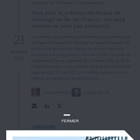
Notre expertise
#centre de traitement de données
Taxe pour la création de locaux de
stockage en Île-de-France : les data
Catégories
centers ne sont pas assujettis
21
Les centres de traitement de données (data centers) ne
sont pas des locaux de stockage au sens de l'article 231
ter du code général des impôts. Ils ne sont donc pas
GIDE.COM
octobre
assujettis à la taxe prévue à l'article L. 520-1 du code de
2022
l'urbanisme. Par un jugement du 11 février 2022, le TA de
CONTACT
Cergy-Pontoise, sur renvoi après censure de son premier
jugement (CE 27 avril 2021, n°441652), a retenu que les
centres de traitement de données ne...
JULIA FRANSÈS
JULIEN AILLET
Fermer
Urbanisme
#taxe pour la création de locaux de stockage