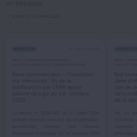
INTÉRESSER
Voir les articles
Immobilier
31 JUILLET 2026
Immobilie
#bail commercial
#mémoires
#bail comm
#loyer de renouvellement
#fixation
#tacite pr
Baux commerciaux – Procédure
Bail comm
sur mémoires : fin de la
date d’ef
notification par LRAR après
cas de 
saisine du juge au 1er octobre
renouvel
2026
de la tac
Le décret n° 2026-683 du 27 juillet 2026
Par un arr
portant diverses mesures de simplification
Troisième
procédurale, marque une réforme
cassation
importante à compter du 1er octobre 2026
prolongat