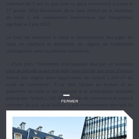
commun de 5 ans et que celle-ci, qui a commencé à courir le
er
1
janvier 2016 (lendemain de la date d'effet de la résiliation
du bail), a été valablement interrompue par l'assignation
signifiée le 2 juin 2017.
La Cour de cassation a rejeté le raisonnement des juges du
fond, en clarifiant la distinction de régime de l'indemnité
d'occupation selon la période considérée :
– d’une part, "
l'indemnité d'occupation due par un locataire
pour la période ayant précédé l'exercice de son droit d'option
trouve son origine dans l'application de l'article L.145-47 du
code de commerce"
. A ce titre, l'action en fixation et en
paiement de celle-ci est soumise à la prescription biennale
prévue par l'article L.145-60 du Code de commerce et court à
Fermer
compter du jour où le bailleur a pris connaissance des faits lui
permettant d'agir en paiement de l'indemnité d'occupation ;
– d’autre part, "
lorsque le locataire se maintient dans les lieux
après l'exercice de son droit d'option"
, l'indemnité
d'occupation ne relève plus du statut des baux commerciaux