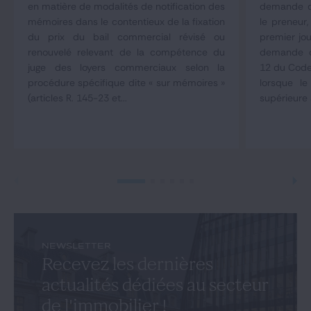
en matière de modalités de notification des
demande d
mémoires dans le contentieux de la fixation
le preneur,
du prix du bail commercial révisé ou
premier jou
renouvelé relevant de la compétence du
demande co
juge des loyers commerciaux selon la
12 du Code
procédure spécifique dite « sur mémoires »
lorsque le
(articles R. 145-23 et...
supérieure 
NEWSLETTER
Recevez les dernières
actualités dédiées au secteur
de l'immobilier !