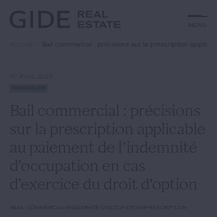
Autre
Jurisprudence
Menu
Menu
Environnement et Énergie
Textes
Financements
Doctrine
Accueil
Bail commercial : précisions sur la prescription applic
Rechercher par
mots-clés
Fiscal
L'essentiel du mois
Immobilier
Urbanisme
07 AVRIL 2023
Catégories
Actualités
Date
Immobilier
Bail commercial : précisions
Rechercher
sur la prescription applicable
GIDE.COM
au paiement de l’indemnité
d’occupation en cas
Édito
d’exercice du droit d’option
Notre équipe
#bail commercial
#indemnité d'occupation
#prescription