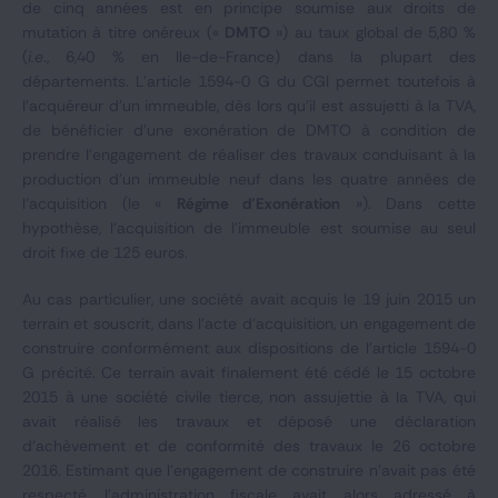
de cinq années est en principe soumise aux droits de
mutation à titre onéreux («
DMTO
») au taux global de 5,80 %
(
i.e
., 6,40 % en Ile-de-France) dans la plupart des
départements. L’article 1594-0 G du CGI permet toutefois à
l’acquéreur d’un immeuble, dès lors qu’il est assujetti à la TVA,
de bénéficier d’une exonération de DMTO à condition de
prendre l’engagement de réaliser des travaux conduisant à la
production d’un immeuble neuf dans les quatre années de
l’acquisition (le «
Régime d’Exonération
»). Dans cette
hypothèse, l’acquisition de l’immeuble est soumise au seul
droit fixe de 125 euros.
Au cas particulier, une société avait acquis le 19 juin 2015 un
terrain et souscrit, dans l’acte d’acquisition, un engagement de
construire conformément aux dispositions de l’article 1594-0
G précité. Ce terrain avait finalement été cédé le 15 octobre
2015 à une société civile tierce, non assujettie à la TVA, qui
avait réalisé les travaux et déposé une déclaration
d’achèvement et de conformité des travaux le 26 octobre
2016. Estimant que l’engagement de construire n’avait pas été
respecté, l’administration fiscale avait alors adressé à