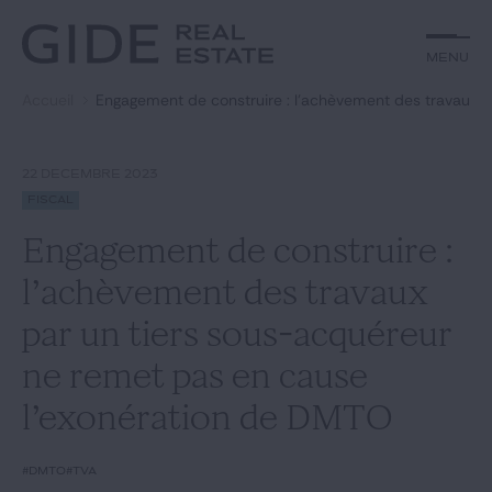
Autre
Jurisprudence
Menu
Menu
Environnement et Énergie
Textes
Financements
Doctrine
Accueil
Engagement de construire : l’achèvement des travaux 
Rechercher par
mots-clés
Fiscal
L'essentiel du mois
Immobilier
Urbanisme
22 DÉCEMBRE 2023
Catégories
Actualités
Date
Fiscal
Engagement de construire :
Rechercher
l’achèvement des travaux
GIDE.COM
par un tiers sous-acquéreur
ne remet pas en cause
Édito
l’exonération de DMTO
Notre équipe
#DMTO
#TVA