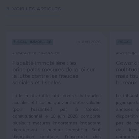
Voir les articles
Fiscal
Immobilier
19 JUIN 2026
Fiscal
#SPI
#taxe de 3%
#fraude
#taxe sur 
Fiscalité immobilière : les
Coworkin
principales mesures de la loi sur
multitud
la lutte contre les fraudes
mais tou
sociales et fiscales
bureaux
La loi relative à la lutte contre les fraudes
Le tribunal
sociales et fiscales, qui vient d'être validée
juger que l
(pour l'essentiel) par le Conseil
annexes 
constitutionnel le 18 juin 2026, comporte
dispositio
plusieurs mesures importantes impactant
pas de nat
directement le secteur immobilier. Sauf
des loca
disposition contraire, l'ensemble des
commerciau