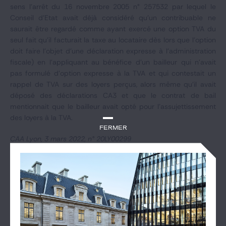
sens l'arrêt du 16 novembre 2005 n° 257532 par lequel le
Conseil d'Etat avait déjà considéré qu'un contribuable ne
saurait être regardé comme ayant exercé une option TVA du
seul fait qu'il facturait la taxe au locataire dès lors que l'option
doit faire l'objet d'une déclaration expresse à l'administration
fiscale) en l'appliquant au bénéfice d'un bailleur qui n'avait
pas formulé d'option expresse à la TVA et qui contestait un
rappel de TVA sur des loyers perçus, alors même qu'il avait
déposé des déclarations CA3 et que le contrat de bail
mentionnait que le bailleur avait opté pour l'assujettissement
des loyers à la TVA.
Fermer
CAA Lyon, 3 mars 2022, n° 20LY00299
DES ACTUALITÉS QUI POURRAIENT VOUS
INTÉRESSER
Voir les articles