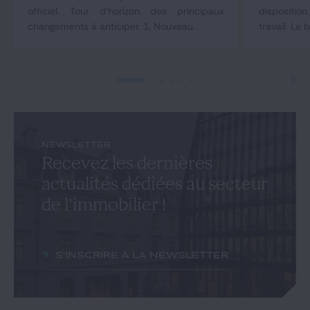
officiel. Tour d'horizon des principaux
dispositio
changements à anticiper. 1. Nouveau...
travail. Le b
NEWSLETTER
Recevez les dernières
actualités dédiées au secteur
de l'immobilier !
S'inscrire à la newsletter