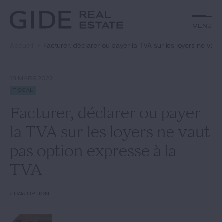
Autre
Jurisprudence
Menu
Menu
Environnement et Énergie
Textes
Financements
Doctrine
Accueil
Facturer, déclarer ou payer la TVA sur les loyers ne vau
Rechercher par
mots-clés
Fiscal
L'essentiel du mois
Immobilier
Urbanisme
18 MARS 2022
Catégories
Actualités
Date
Fiscal
Facturer, déclarer ou payer
Rechercher
la TVA sur les loyers ne vaut
GIDE.COM
pas option expresse à la
TVA
Édito
#TVA
#option
Notre équipe