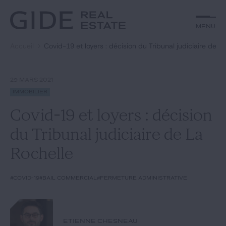
Autre
Jurisprudence
Menu
Menu
Environnement et Énergie
Textes
Financements
Doctrine
Accueil
Covid-19 et loyers : décision du Tribunal judiciaire de L
Rechercher par
mots-clés
Fiscal
L'essentiel du mois
Immobilier
Urbanisme
29 MARS 2021
Catégories
Actualités
Date
Immobilier
Covid-19 et loyers : décision
Rechercher
du Tribunal judiciaire de La
GIDE.COM
Rochelle
Édito
#covid-19
#bail commercial
#fermeture administrative
Notre équipe
ETIENNE CHESNEAU