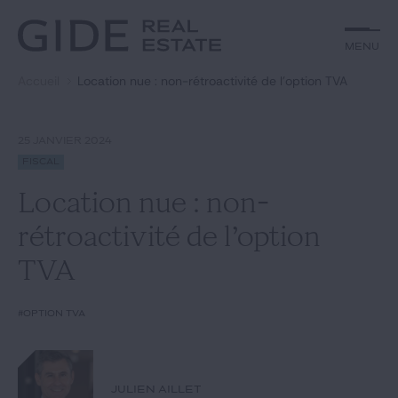
Autre
Jurisprudence
Menu
Menu
Environnement et Énergie
Textes
Financements
Doctrine
Accueil
Location nue : non-rétroactivité de l’option TVA
Rechercher par
mots-clés
Fiscal
L'essentiel du mois
Immobilier
Urbanisme
25 JANVIER 2024
Catégories
Actualités
Date
Fiscal
Location nue : non-
Rechercher
rétroactivité de l’option
GIDE.COM
TVA
Édito
#option TVA
Notre équipe
JULIEN AILLET