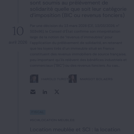
sont soumis au prélèvement de
Notre expertise
solidarité quelle que soit leur catégorie
d’imposition (BIC ou revenus fonciers)
Catégories
Par une décision du 13 mars 2026 (CE, 13/03/2026, n°
10
503496), le Conseil d'État confirme son interprétation
large de la notion de "revenus d'immeubles" pour
avril 2026
l'application du prélèvement de solidarité, en retenant
GIDE.COM
que les loyers tirés d'un immeuble situé en France
constituent des revenus immobiliers de source française,
CONTACT
peu important qu'ils relèvent des bénéfices industriels et
commerciaux ("BIC") ou des revenus fonciers. Au cas...
HAROLD TUROT
MARGOT BOLAERS
Fiscal
#SCI
#location meublée
Location meublée et SCI : la location