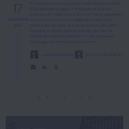
A la suite de l'avis rendu par le Conseil d'Etat le 5 juillet
17
2023 déclarant le régime TVA français de location
meublée non-conforme à la Directive TVA, le législateur a
septembre
entrepris de remodeler les règles applicables en la
2024
matière dans le cadre de la loi de finances pour 2024.
Depuis le 1er janvier 2024, l'article 261 D, 4° du CGI
soumet ainsi de plein droit à la TVA : les prestations
d'hébergement fournies dans le cadre du...
ALEXANDRE BOCHU
GAUTHIER PLATTELET
1
2
3
4
5