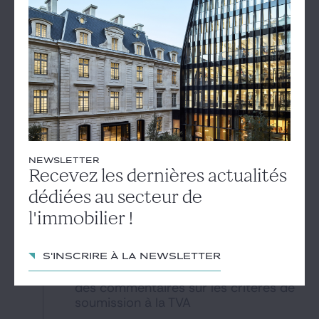
La Cour administrative d'appel de Lyon a récemment
clarifié les modalités d'application de la tolérance
15
administrative selon laquelle les SCI ne sont pas
soumises à l'impôt sur les sociétés (IS) tant que le
montant HT de leurs recettes de nature commerciale
avril 2025
n'excède pas 10 % du montant de leurs recettes totales
HT. Pour mémoire, les SCI deviennent de plein droit
soumises à l'IS pour l'ensemble de leurs revenus
lorsqu'elles...
JULIEN AILLET
PHILIPPE MISTRULLI
NEWSLETTER
Recevez les dernières actualités
dédiées au secteur de
l'immobilier !
Fiscal
#TVA
#location meublée
S'inscrire à la newsletter
Parahôtellerie : mise à jour attendue
des commentaires sur les critères de
soumission à la TVA