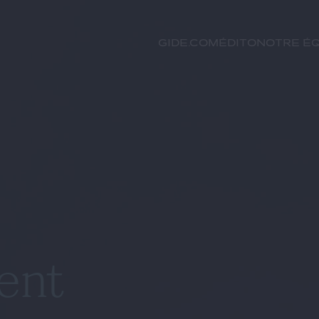
GIDE.COM
Édito
Notre éq
ent