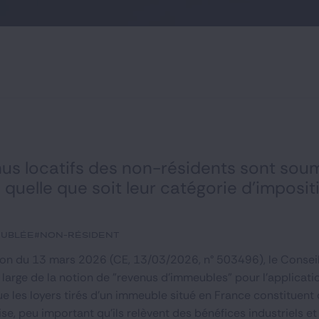
nus locatifs des non-résidents sont sou
é quelle que soit leur catégorie d’imposi
eublée
#non-résident
ion du 13 mars 2026 (CE, 13/03/2026, n° 503496), le Conseil
 large de la notion de "revenus d'immeubles" pour l'applicati
ue les loyers tirés d'un immeuble situé en France constituent
se, peu important qu'ils relèvent des bénéfices industriels 