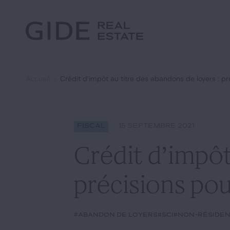
Autre
Jurisprudence
Environnement et Énergie
Textes
Financements
Doctrine
Fiscal
L'essentiel du mois
Immobilier
Accueil
Crédit d’impôt au titre des abandons de loyers : p
Urbanisme
Rechercher par
mots-clés
Catégories
Actualités
Date
Fiscal
15 SEPTEMBRE 2021
Crédit d’impôt
précisions pou
#abandon de loyers
#SCI
#non-réside