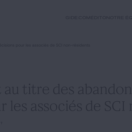
GIDE.COM
Édito
Notre éq
récisions pour les associés de SCI non-résidents
 au titre des abandons
r les associés de SCI
nt