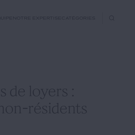
uipe
Notre expertise
Catégories
Immobilier
Fiscal
Urbanisme
Rechercher
Environnement et
 de loyers :
Énergie
Financements
 non-résidents
Autre