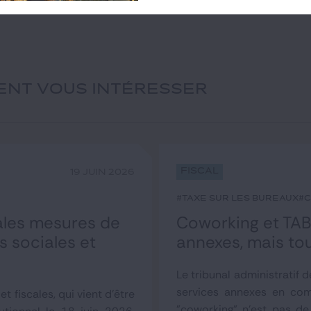
IENT VOUS INTÉRESSER
Fiscal
19 JUIN 2026
#taxe sur les bureaux
#
pales mesures de
Coworking et TABI
es sociales et
annexes, mais to
Le tribunal administratif d
services annexes en com
et fiscales, qui vient d'être
"coworking" n'est pas de