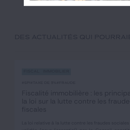
DES ACTUALITÉS QUI POURRA
Fiscal
Immobilier
#SPI
#taxe de 3%
#fraude
Fiscalité immobilière : les princi
la loi sur la lutte contre les fraud
fiscales
La loi relative à la lutte contre les fraudes sociales 