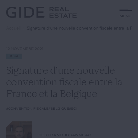
Autre
Jurisprudence
Menu
Menu
Environnement et Énergie
Textes
Financements
Doctrine
Accueil
Signature d’une nouvelle convention fiscale entre la Fra
Rechercher par
mots-clés
Fiscal
L'essentiel du mois
Immobilier
Urbanisme
12 NOVEMBRE 2021
Catégories
Actualités
Date
Fiscal
Signature d’une nouvelle
Rechercher
convention fiscale entre la
GIDE.COM
France et la Belgique
Édito
#convention fiscale
#Belgique
#SCI
Notre équipe
BERTRAND JOUANNEAU