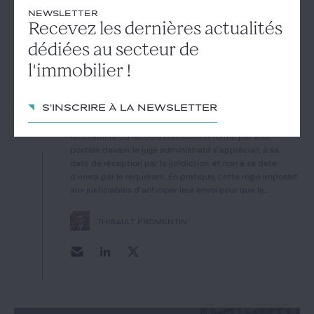
#date d'envoi
#délai de recours
NEWSLETTER
Recevez les dernières actualités
Dépôt de la requête par voie postale :
la recevabilité s’apprécie à sa date
dédiées au secteur de
d’envoi et non plus à sa date de
l'immobilier !
réception
14
Le Conseil d'Etat opère un revirement de jurisprudence
S'inscrire à la newsletter
s'agissant des règles de saisine de la juridiction
administrative par courrier postal. Jusqu'à peu, la
mai 2024
recevabilité du recours contentieux formé par voie
postale devant le juge administratif s'appréciait à sa
date de réception par la juridiction, et non à sa date
d'envoi par le requérant. En pratique, cette règle imposait
aux justiciables d'anticiper leur envoi pour que le...
THIBAULT FROMENTIN