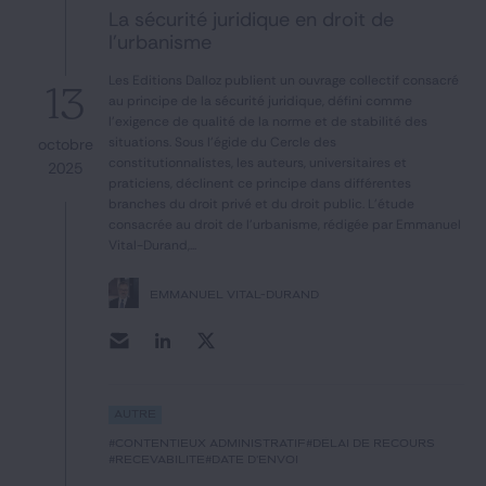
Notre expertise
La sécurité juridique en droit de
l’urbanisme
Catégories
Les Editions Dalloz publient un ouvrage collectif consacré
13
au principe de la sécurité juridique, défini comme
l'exigence de qualité de la norme et de stabilité des
situations. Sous l'égide du Cercle des
octobre
constitutionnalistes, les auteurs, universitaires et
2025
GIDE.COM
praticiens, déclinent ce principe dans différentes
branches du droit privé et du droit public. L'étude
CONTACT
consacrée au droit de l'urbanisme, rédigée par Emmanuel
Vital-Durand,...
EMMANUEL VITAL-DURAND
Autre
#contentieux administratif
#délai de recours
#recevabilité
#date d'envoi