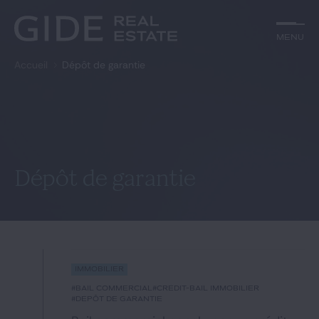
Autre
Jurisprudence
Menu
Menu
Environnement et Énergie
Textes
Financements
Doctrine
Accueil
Dépôt de garantie
Rechercher par
mots-clés
Fiscal
L'essentiel du mois
Immobilier
Urbanisme
Catégories
Actualités
Date
Rechercher
Dépôt de garantie
GIDE.COM
Édito
Immobilier
Notre équipe
#bail commercial
#crédit-bail immobilier
#dépôt de garantie