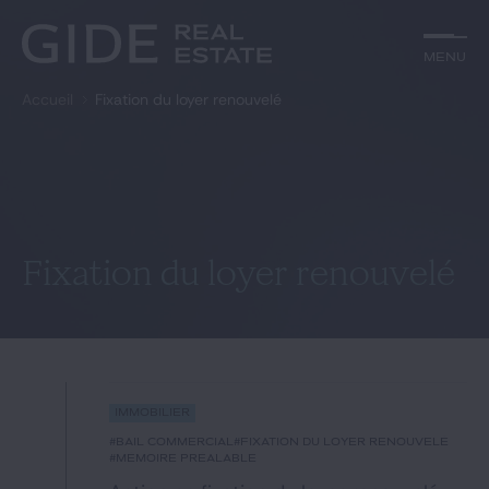
Autre
Jurisprudence
Menu
Menu
Environnement et Énergie
Textes
Financements
Doctrine
Accueil
Fixation du loyer renouvelé
Rechercher par
mots-clés
Fiscal
L'essentiel du mois
Immobilier
Urbanisme
Catégories
Actualités
Date
Rechercher
Fixation du loyer renouvelé
GIDE.COM
Édito
Immobilier
Notre équipe
#bail commercial
#fixation du loyer renouvelé
#mémoire préalable