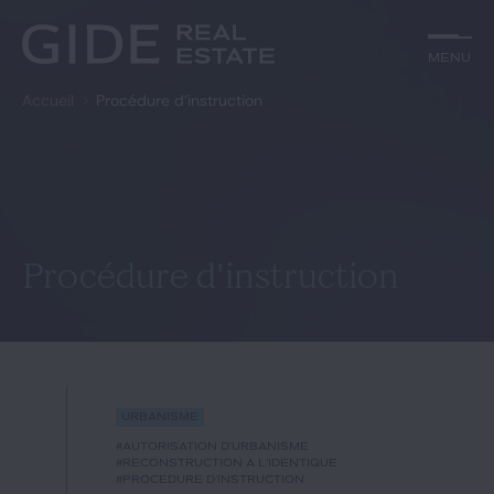
Autre
Jurisprudence
Menu
Menu
Environnement et Énergie
Textes
Financements
Doctrine
Accueil
Procédure d'instruction
Rechercher par
mots-clés
Fiscal
L'essentiel du mois
Immobilier
Urbanisme
Catégories
Actualités
Date
Rechercher
Procédure d'instruction
GIDE.COM
Édito
Urbanisme
Notre équipe
#autorisation d'urbanisme
#reconstruction à l'identique
#procédure d'instruction