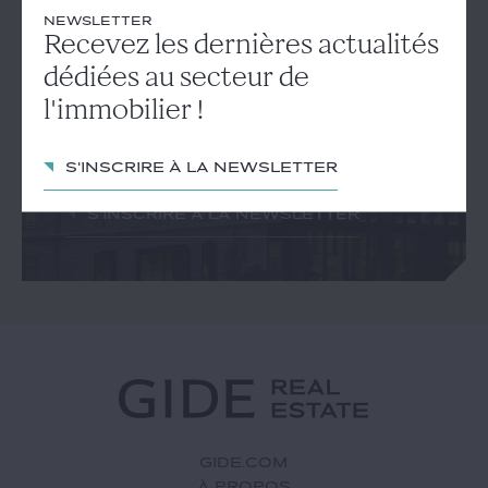
NEWSLETTER
Recevez les dernières actualités
NEWSLETTER
Recevez les dernières
dédiées au secteur de
actualités dédiées au secteur
l'immobilier !
de l'immobilier !
S'inscrire à la newsletter
S'inscrire à la newsletter
GIDE.COM
À PROPOS