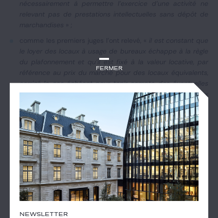
nécessairement à permettre l'exercice d'une activité ne
relevant pas de prestations intellectuelles sans dépôt de
marchandises
» ;
comme les premiers juges l’ont relevé, «
il est constant que
le loyer des locaux à usage de bureaux échappe à la règle
du plafonnement et qu'il est fixé à la valeur locative, par
Fermer
référence au prix du marché pour des locaux équivalents,
corrigé le cas échéant pour tenir compte des éventuelles
différences de situation ou consistance avec les locaux
loués
».
en l'espèce, « les locaux litigieux étant à usage de bureaux,
le loyer renouvelé aurait été fixé à la valeur locative » ; ainsi,
« il n'y aurait pas eu de différence entre le loyer renouvelé
et la valeur locative de sorte que la valeur du droit au bail
est nulle ».
CA de Versailles, 2 juin 2022, n° 20/05558
NEWSLETTER