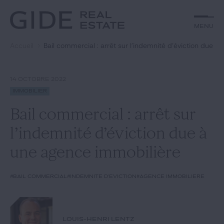
Autre
Jurisprudence
Menu
Menu
Environnement et Énergie
Textes
Financements
Doctrine
Accueil
Bail commercial : arrêt sur l’indemnité d’éviction due 
Rechercher par
mots-clés
Fiscal
L'essentiel du mois
Immobilier
Urbanisme
14 OCTOBRE 2022
Catégories
Actualités
Date
Immobilier
Bail commercial : arrêt sur
Rechercher
l’indemnité d’éviction due à
GIDE.COM
une agence immobilière
Édito
#bail commercial
#indemnité d'éviction
#agence immobilière
Notre équipe
LOUIS-HENRI LENTZ