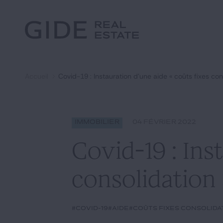
Autre
Jurisprudence
Environnement et Énergie
Textes
Financements
Doctrine
Fiscal
L'essentiel du mois
Immobilier
Accueil
Covid-19 : Instauration d’une aide « coûts fixes con
Urbanisme
Rechercher par
mots-clés
Catégories
Actualités
Date
Immobilier
04 FÉVRIER 2022
Covid-19 : Ins
consolidation 
#covid-19
#aide
#coûts fixes consolida