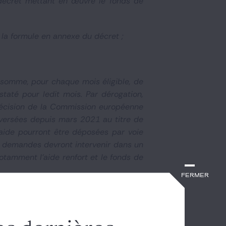
 décret mettant en œuvre le fonds de
r la formule en annexe du décret ;
a somme, pour chaque mois éligible, de
taté pour ledit mois. Par dérogation,
 décision de la Commission européenne
versées depuis mars 2021 au titre de
'aide pourront être déposées par voie
les demandes devront intervenir dans un
otamment l'aide renfort et le fonds de
Fermer