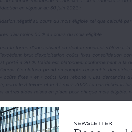
ans un secteur mentionné à l'annexe 1 ou à l'annexe 2 du
daction en vigueur au 30 juin 2021 ;
idation négatif au cours du mois éligible, tel que calculé pa
aires d'au moins 50 % au cours du mois éligible.
prend la forme d'une subvention dont le montant s'élève à l
xcédent brut d'exploitation coûts fixes consolidation cons
 est porté à 90 %. L'aide est plafonnée, conformément à la
d'euros. Ce plafond prend en compte l'ensemble des aides 
« coûts fixes » et « coûts fixes rebond ». Les demandes d
.fr, entre le 3 février et le 31 mars 2022. Le cas échéant, 
es autres aides mises en place pour chaque mois éligible, n
NEWSLETTER
2