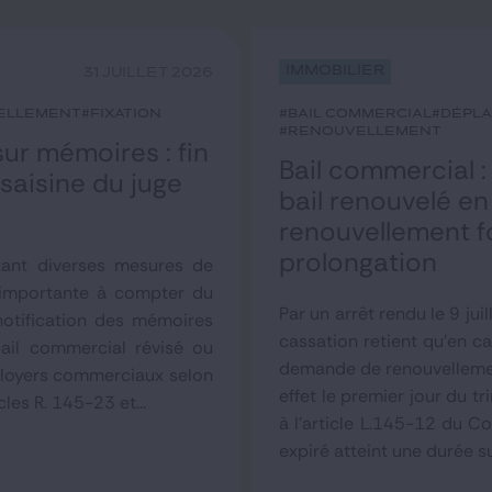
Immobilier
31 JUILLET 2026
ellement
#fixation
#bail commercial
#dépl
#renouvellement
r mémoires : fin
Bail commercial :
 saisine du juge
bail renouvelé e
renouvellement f
prolongation
tant diverses mesures de
 importante à compter du
Par un arrêt rendu le 9 jui
otification des mémoires
cassation retient qu'en c
bail commercial révisé ou
demande de renouvellement
 loyers commerciaux selon
effet le premier jour du 
les R. 145-23 et...
à l'article L.145-12 du Co
expiré atteint une durée s