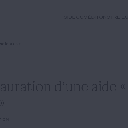
GIDE.COM
Édito
Notre éq
solidation »
tauration d’une aide «
»
tion