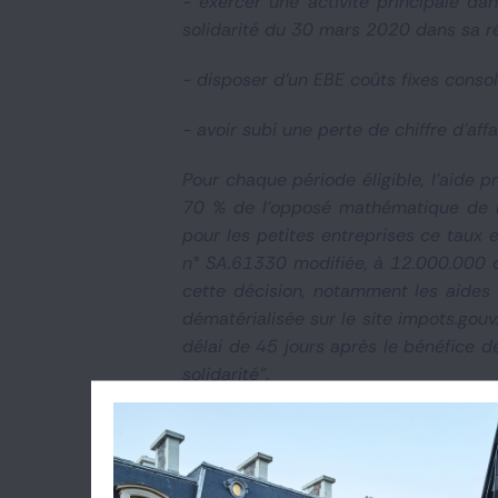
- exercer une activité principale d
solidarité du 30 mars 2020 dans sa ré
- disposer d'un EBE coûts fixes consol
- avoir subi une perte de chiffre d'aff
Pour chaque période éligible, l'aide 
70 % de l'opposé mathématique de l'e
pour les petites entreprises ce taux
n° SA.61330 modifiée, à 12.000.000 
cette décision, notamment les aides 
dématérialisée sur le site impots.gouv
délai de 45 jours après le bénéfice d
solidarité"
.
Décret n° 2022-111 du 2 février 202