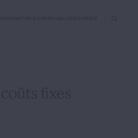
uipe
Notre expertise
Catégories
Immobilier
Fiscal
Urbanisme
Rechercher
Environnement et
 coûts fixes
Énergie
Financements
Autre