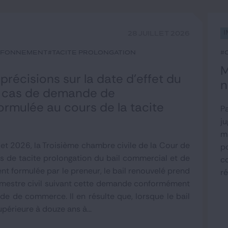
I
28 JUILLET 2026
afonnement
#tacite prolongation
#
M
 précisions sur la date d’effet du
n
n cas de demande de
ormulée au cours de la tacite
Pa
ju
m
llet 2026, la Troisième chambre civile de la Cour de
p
as de tacite prolongation du bail commercial et de
c
 formulée par le preneur, le bail renouvelé prend
ré
trimestre civil suivant cette demande conformément
de de commerce. Il en résulte que, lorsque le bail
upérieure à douze ans à...