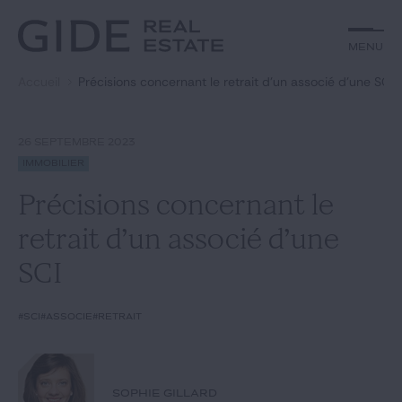
Autre
Jurisprudence
Menu
Menu
Environnement et Énergie
Textes
Financements
Doctrine
Accueil
Précisions concernant le retrait d’un associé d’une SCI
Rechercher par
mots-clés
Fiscal
L'essentiel du mois
Immobilier
Urbanisme
26 SEPTEMBRE 2023
Catégories
Actualités
Date
Immobilier
Précisions concernant le
Rechercher
retrait d’un associé d’une
GIDE.COM
SCI
Édito
#SCI
#associé
#retrait
Notre équipe
SOPHIE GILLARD