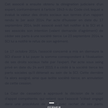
Cet associé a ensuite obtenu la désignation judiciaire d'un
expert, conformément à l'article 1843-4 du Code civil, lequel a
évalué la valeur des droits sociaux aux termes d'un rapport
rendu le 1er août 2014. Par acte d'huissier en date du 17
septembre 2014, ledit associé avait fait notifier à la SCI et à
ses associés son intention (valant demande d'agrément) de
céder ses parts à une société tierce. Le 23 septembre 2014, la
SCI lui a notifié le refus de son agrément.
Le 17 octobre 2014, l'associé concerné a mis en demeure la
SCI d'avoir à lui payer la somme correspondant à l'évaluation
de ses droits sociaux faite par l'expert. Par acte sous seing
privé en date du 24 avril 2015, il a cédé à la société tierce les
parts sociales qu'il détenait au sein de la SCI. Cette dernière
l'a alors assigné, ainsi que ladite société tierce, en annulation
de cette cession.
La Cour de cassation a approuvé la décision de la cour
d'appel compétente, qui retient que l'associé "
s'était engagé
dans une procédure de retrait avec rachat de ses parts,
Fermer