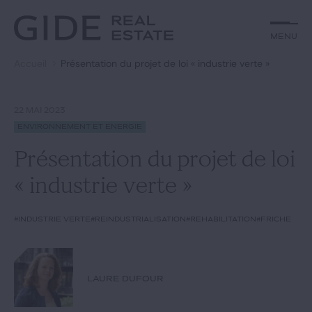
Autre
Jurisprudence
Menu
Menu
Environnement et Énergie
Textes
Financements
Doctrine
Accueil
Présentation du projet de loi « industrie verte »
Rechercher par
mots-clés
Fiscal
L'essentiel du mois
Immobilier
Urbanisme
22 MAI 2023
Catégories
Actualités
Date
Environnement et Énergie
Présentation du projet de loi
Rechercher
« industrie verte »
GIDE.COM
#Industrie verte
#réindustrialisation
#réhabilitation
#friche
Édito
LAURE DUFOUR
Notre équipe