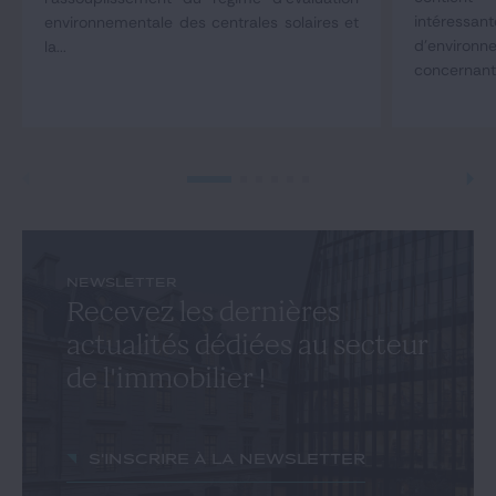
intéressan
environnementale des centrales solaires et
d'environ
la...
concernant 
NEWSLETTER
Recevez les dernières
actualités dédiées au secteur
de l'immobilier !
S'inscrire à la newsletter