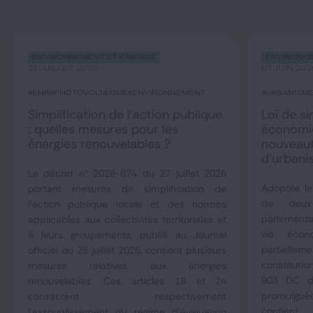
Environnement et Énergie
Environne
31 JUILLET 2026
01 JUIN 202
#ENR
#photovoltaïque
#environnement
#urbanism
Simplification de l’action publique
Loi de si
: quelles mesures pour les
économiq
énergies renouvelables ?
nouveaut
d’urbani
Le décret n° 2026-674 du 27 juillet 2026
Adoptée le
portant mesures de simplification de
de deux
l'action publique locale et des normes
parlementai
applicables aux collectivités territoriales et
vie éco
à leurs groupements, publié au Journal
partielle
officiel du 28 juillet 2026, contient plusieurs
constituti
mesures relatives aux énergies
903 DC du
renouvelables. Ces articles 18 et 24
promulgué
consacrent respectivement
contient
l'assouplissement du régime d'évaluation