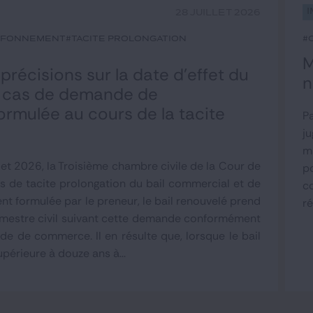
I
28 JUILLET 2026
afonnement
#tacite prolongation
#
M
 précisions sur la date d’effet du
n
n cas de demande de
ormulée au cours de la tacite
Pa
ju
m
llet 2026, la Troisième chambre civile de la Cour de
p
as de tacite prolongation du bail commercial et de
c
 formulée par le preneur, le bail renouvelé prend
ré
trimestre civil suivant cette demande conformément
de de commerce. Il en résulte que, lorsque le bail
upérieure à douze ans à...