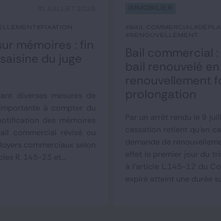
Immobilier
31 JUILLET 2026
ellement
#fixation
#bail commercial
#dépl
#renouvellement
r mémoires : fin
Bail commercial :
 saisine du juge
bail renouvelé e
renouvellement f
prolongation
tant diverses mesures de
 importante à compter du
Par un arrêt rendu le 9 jui
otification des mémoires
cassation retient qu'en c
bail commercial révisé ou
demande de renouvellement
 loyers commerciaux selon
effet le premier jour du 
les R. 145-23 et...
à l'article L.145-12 du Co
expiré atteint une durée s