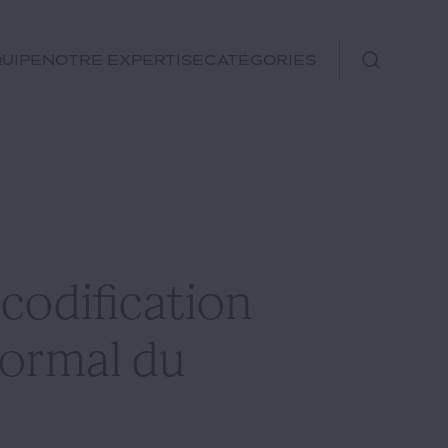
uipe
Notre expertise
Catégories
Immobilier
Fiscal
Urbanisme
Rechercher
Environnement et
 codification
Énergie
Financements
normal du
Autre