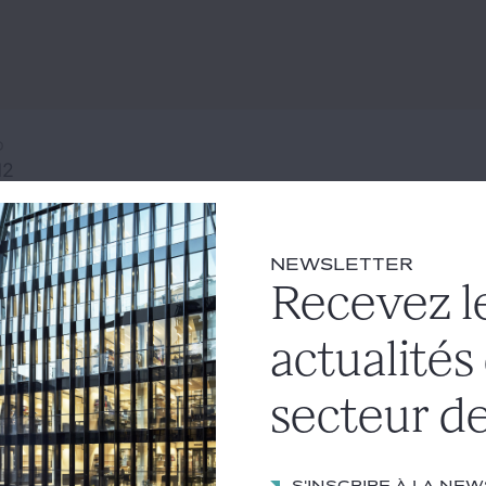
O
M2
NEWSLETTER
Recevez l
actualités
secteur de
S'inscrire à la ne