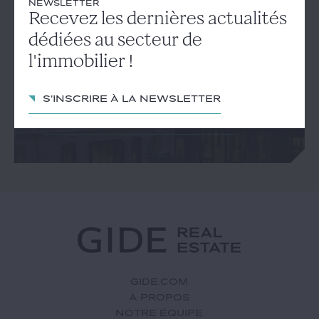
NEWSLETTER
NEWSLETTER
Recevez les dernières actualités
Recevez les dernières
dédiées au secteur de
actualités dédiées au secteur
l'immobilier !
de l'immobilier !
S'inscrire à la newsletter
S'inscrire à la newsletter
GIDE.COM
À PROPOS
NOTRE ÉQUIPE