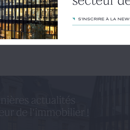
secteur de
ticle
S'inscrire à la ne
 GILLARD
ETIENNE CHESNEAU
nières actualités
eur de l'immobilier !