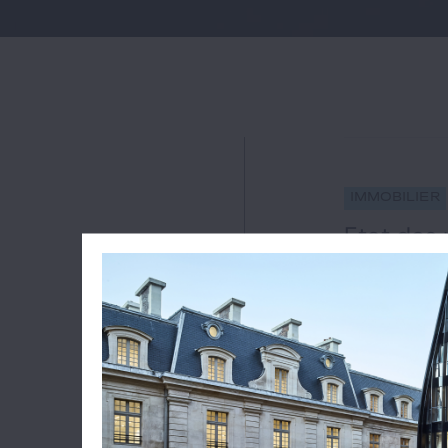
Immobilier
Etat des 
gravité su
#bail comme
28
Par un arrêt 
qu'en cas de 
6 mois par ra
septembre 2023
imputé au bail
du...