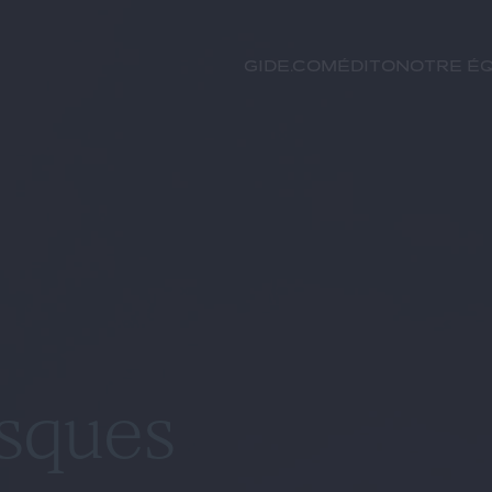
GIDE.COM
Édito
Notre éq
isques