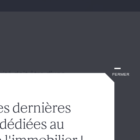
rité doit être d’une
Fermer
il
es dernières
Cour de cassation a confirmé
et technologiques daté de plus de
 dédiées au
ent rechercher si le manquement
pèce, pour justifier la résiliation