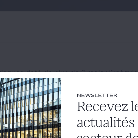
risques daté de plus de 6 mois : l’irrégula
ffisante pour justifier la résiliation du ba
rcial
#état des risques
#résiliation
NEWSLETTER
Recevez l
en date du 21 septembre 2023, la 3ème chambre civile de la 
communication par le bailleur d'un état des risques naturels 
actualités
pport à la date de conclusion du bail, les juges du fond doiv
leur est d'une gravité suffisante, dans les circonstances de l'es