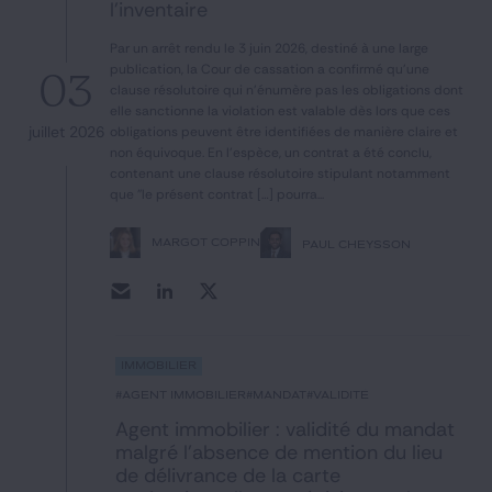
l’inventaire
Notre expertise
Par un arrêt rendu le 3 juin 2026, destiné à une large
Catégories
publication, la Cour de cassation a confirmé qu'une
03
clause résolutoire qui n'énumère pas les obligations dont
elle sanctionne la violation est valable dès lors que ces
juillet 2026
obligations peuvent être identifiées de manière claire et
non équivoque. En l'espèce, un contrat a été conclu,
GIDE.COM
contenant une clause résolutoire stipulant notamment
que "le présent contrat […] pourra...
CONTACT
MARGOT COPPIN
PAUL CHEYSSON
Immobilier
#Agent immobilier
#mandat
#validité
Agent immobilier : validité du mandat
malgré l’absence de mention du lieu
de délivrance de la carte