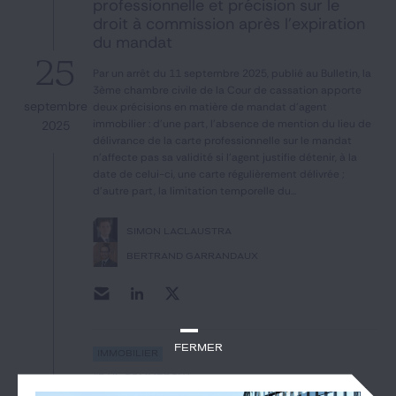
professionnelle et précision sur le
droit à commission après l’expiration
du mandat
25
Par un arrêt du 11 septembre 2025, publié au Bulletin, la
3ème chambre civile de la Cour de cassation apporte
septembre
deux précisions en matière de mandat d'agent
immobilier : d'une part, l'absence de mention du lieu de
2025
délivrance de la carte professionnelle sur le mandat
n'affecte pas sa validité si l'agent justifie détenir, à la
date de celui-ci, une carte régulièrement délivrée ;
d'autre part, la limitation temporelle du...
SIMON LACLAUSTRA
BERTRAND GARRANDAUX
Fermer
Immobilier
#bail commercial
#congé pour démolir et reconstruire
#validité