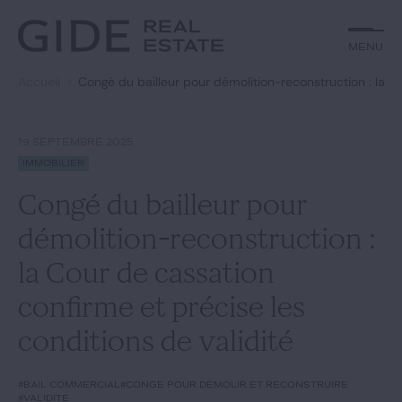
Autre
Jurisprudence
Menu
Menu
Environnement et Énergie
Textes
Financements
Doctrine
Accueil
Congé du bailleur pour démolition-reconstruction : la Co
Rechercher par
mots-clés
Fiscal
L'essentiel du mois
Immobilier
Urbanisme
19 SEPTEMBRE 2025
Catégories
Actualités
Date
Immobilier
Congé du bailleur pour
Rechercher
démolition-reconstruction :
GIDE.COM
la Cour de cassation
confirme et précise les
Édito
conditions de validité
Notre équipe
#bail commercial
#congé pour démolir et reconstruire
#validité