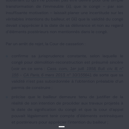
soutenant (i) qu’il ne pouvait pas être délivré pour une simple
transformation de l’immeuble (ii), que le congé – par son
insuffisante motivation – laissait planer une incertitude sur les
véritables intentions du bailleur, et (iii) que la validité du congé
devait s’apprécier à la date de sa délivrance et non au regard
d’éléments postérieurs non mentionnés dans le congé.
Par un arrêt de rejet, la Cour de cassation :
confirme sa jurisprudence constante, selon laquelle le
congé pour démolition-reconstruction est présumé sincère
(voir en ce sens :
Cass. com., 1er juill. 1958, Bull. civ. III, n°
155
-
CA Paris, 6 mars 2013, n° 10/15564
), de sorte que sa
validité n’est pas subordonnée à l’obtention préalable d’un
permis de construire ;
précise que le bailleur demeure tenu de justifier de la
réalité de son intention de procéder aux travaux projetés à
la date de signification du congé et que la cour d’appel
pouvait légalement tenir compte d’éléments extrinsèques
et postérieurs pour apprécier l’intention du bailleur ;