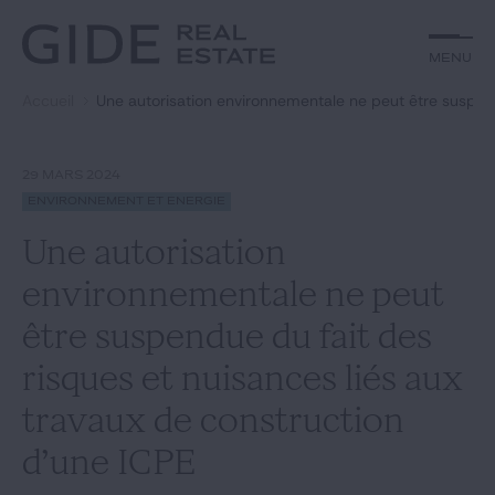
Autre
Jurisprudence
Menu
Menu
Environnement et Énergie
Textes
Financements
Doctrine
Accueil
Une autorisation environnementale ne peut être suspend
Rechercher par
mots-clés
Fiscal
L'essentiel du mois
Immobilier
Urbanisme
29 MARS 2024
Catégories
Actualités
Date
Environnement et Énergie
Une autorisation
Rechercher
environnementale ne peut
GIDE.COM
être suspendue du fait des
risques et nuisances liés aux
Édito
travaux de construction
Notre équipe
d’une ICPE