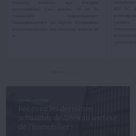
constituti
mesures relatives aux énergies
903 DC du
renouvelables. Ces articles 18 et 24
promulgué
consacrent respectivement
contient
l'assouplissement du régime d'évaluation
intéressan
environnementale des centrales solaires et
d'environ
la...
concernant 
NEWSLETTER
Recevez les dernières
actualités dédiées au secteur
de l'immobilier !