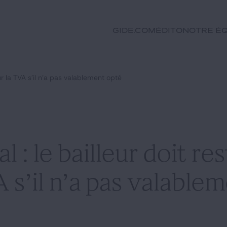
GIDE.COM
Édito
Notre éq
ur la TVA s’il n’a pas valablement opté
 : le bailleur doit res
 s’il n’a pas valable