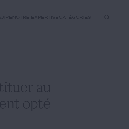
uipe
Notre expertise
Catégories
Immobilier
Fiscal
Urbanisme
Rechercher
Environnement et
tituer au
Énergie
Financements
ment opté
Autre