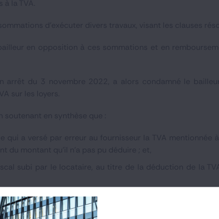
 à la TVA.
x sommations d’exécuter divers travaux, visant les clauses rés
e bailleur en opposition à ces sommations et en remboursem
n arrêt du 3 novembre 2022, a alors condamné le bailleur
VA sur les loyers.
en soutenant en synthèse que :
ce qui a versé par erreur au fournisseur la TVA mentionnée à 
 du montant qu’il n’a pas pu déduire ; et,
cal subi par le locataire, au titre de la déduction de la TVA
i au motif qu’il résulte des articles 1235 et 1376 du code 
1 du 10 février 2016, que ce qui a été payé indûment est suje