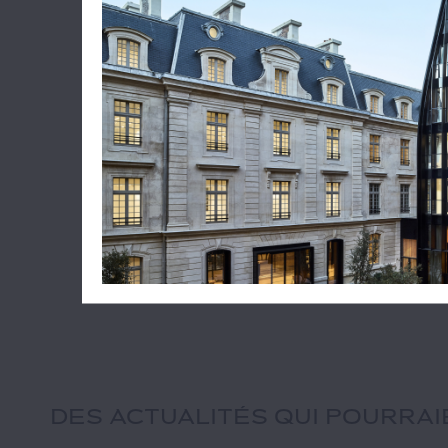
En conséquence, le bailleur devait re
ledit preneur ait déduit ladite TVA et n’
Cass. , 3ème Civ. , 12 septembre 202
DES ACTUALITÉS QUI POURRA