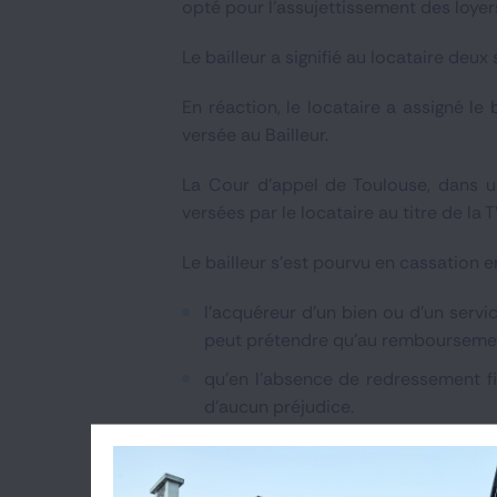
opté pour l’assujettissement des loyers
Le bailleur a signifié au locataire deu
En réaction, le locataire a assigné l
versée au Bailleur.
La Cour d’appel de Toulouse, dans u
versées par le locataire au titre de la T
Le bailleur s’est pourvu en cassation 
l’acquéreur d’un bien ou d’un servi
peut prétendre qu’au remboursement
qu’en l’absence de redressement fis
d’aucun préjudice.
La Cour de cassation rejette le pourvo
celle issue de l'ordonnance n° 2016-13