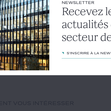
NEWSLETTER
stituer au preneur la totalité de la somme indument perçue
Recevez l
ait pas fait l’objet d’un redressement fiscal.
actualités
4, n° 23-11.661
secteur de
S'inscrire à la ne
IENT VOUS INTÉRESSER