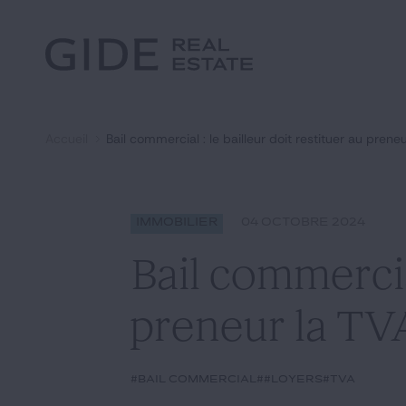
Autre
Jurisprudence
Environnement et Énergie
Textes
Financements
Doctrine
Fiscal
L'essentiel du mois
Immobilier
Accueil
Bail commercial : le bailleur doit restituer au prene
Urbanisme
Rechercher par
mots-clés
Catégories
Actualités
Date
Immobilier
04 OCTOBRE 2024
Bail commercial
preneur la TVA
#bail commercial
##Loyers
#TVA