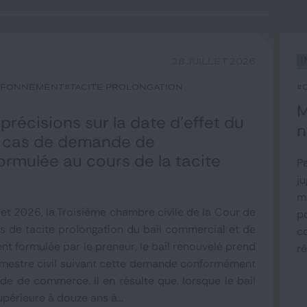
I
28 JUILLET 2026
afonnement
#tacite prolongation
#
M
 précisions sur la date d’effet du
n
n cas de demande de
ormulée au cours de la tacite
Pa
ju
m
llet 2026, la Troisième chambre civile de la Cour de
p
as de tacite prolongation du bail commercial et de
c
 formulée par le preneur, le bail renouvelé prend
ré
trimestre civil suivant cette demande conformément
de de commerce. Il en résulte que, lorsque le bail
upérieure à douze ans à...