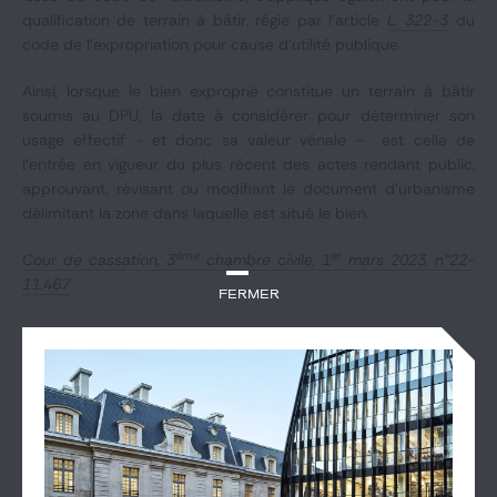
qualification de terrain à bâtir, régie par l’article
L. 322-3
du
code de l’expropriation pour cause d’utilité publique.
Ainsi, lorsque le bien exproprié constitue un terrain à bâtir
soumis au DPU, la date à considérer pour déterminer son
usage effectif - et donc sa valeur vénale - est celle de
l'entrée en vigueur du plus récent des actes rendant public,
approuvant, révisant ou modifiant le document d’urbanisme
délimitant la zone dans laquelle est situé le bien.
ème
er
Cour de cassation, 3
chambre civile, 1
mars 2023, n°22-
11.467
Fermer
DES ACTUALITÉS QUI POURRAIENT VOUS
INTÉRESSER
Voir les articles