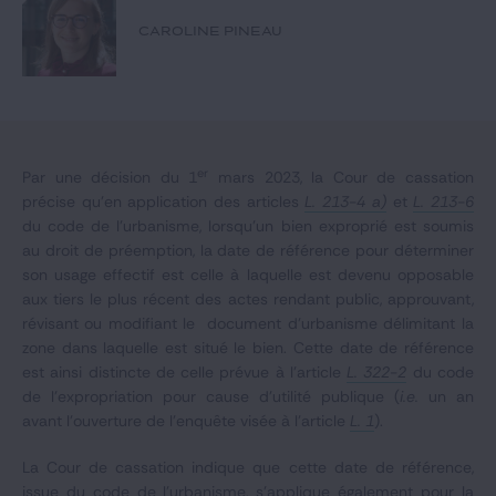
Notre expertise
CAROLINE PINEAU
Catégories
GIDE.COM
er
Par une décision du 1
mars 2023, la Cour de cassation
précise qu’en application des articles
L. 213-4 a)
et
L. 213-6
CONTACT
du code de l’urbanisme, lorsqu'un bien exproprié est soumis
au droit de préemption, la date de référence pour déterminer
son usage effectif est celle à laquelle est devenu opposable
aux tiers le plus récent des actes rendant public, approuvant,
révisant ou modifiant le document d'urbanisme délimitant la
zone dans laquelle est situé le bien. Cette date de référence
est ainsi distincte de celle prévue à l’article
L. 322-2
du code
de l’expropriation pour cause d’utilité publique (
i.e.
un an
avant l’ouverture de l’enquête visée à l’article
L. 1
).
La Cour de cassation indique que cette date de référence,
issue du code de l’urbanisme, s’applique également pour la