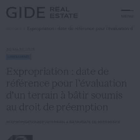
Autre
Jurisprudence
Menu
Menu
Environnement et Énergie
Textes
Financements
Doctrine
Accueil
Expropriation : date de référence pour l’évaluation d’un
Rechercher par
mots-clés
Fiscal
L'essentiel du mois
Immobilier
Urbanisme
30 MARS 2023
Catégories
Actualités
Date
Urbanisme
Expropriation : date de
Rechercher
référence pour l’évaluation
GIDE.COM
d’un terrain à bâtir soumis
au droit de préemption
Édito
#expropriation
#DPU
#terrain à bâtir
#date de référence
Notre équipe