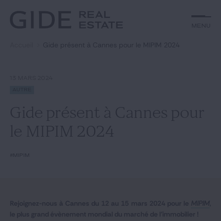
Autre
Jurisprudence
Menu
Menu
Environnement et Énergie
Textes
Financements
Doctrine
Accueil
Gide présent à Cannes pour le MIPIM 2024
Rechercher par
mots-clés
Fiscal
L'essentiel du mois
Immobilier
Urbanisme
13 MARS 2024
Catégories
Actualités
Date
Autre
Gide présent à Cannes pour
Rechercher
le MIPIM 2024
GIDE.COM
#MIPIM
Édito
Notre équipe
Rejoignez-nous à Cannes du 12 au 15 mars 2024 pour le
MIPIM
,
le plus grand évènement mondial du marché de l'immobilier !