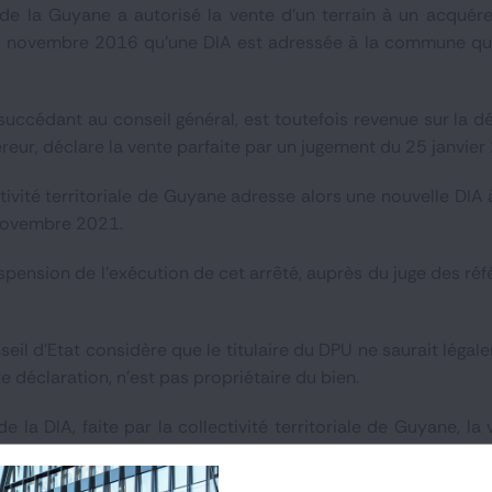
al de la Guyane a autorisé la vente d’un terrain à un acqué
15 novembre 2016 qu’une DIA est adressée à la commune qu
 succédant au conseil général, est toutefois revenue sur la dé
éreur, déclare la vente parfaite par un jugement du 25 janvier
ctivité territoriale de Guyane adresse alors une nouvelle DIA
 novembre 2021.
uspension de l'exécution de cet arrêté, auprès du juge des ré
seil d’Etat considère que le titulaire du DPU ne saurait légale
e déclaration, n'est pas propriétaire du bien.
de la DIA, faite par la collectivité territoriale de Guyane, l
ite par le tribunal judiciaire de Cayenne.