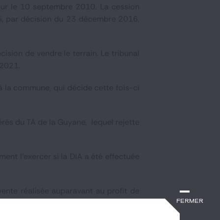
reur le 10 septembre 2010. La cession
i, par décision du 23 décembre 2016,
cision de vendre le terrain. Le tribunal
 2021.
 à la commune, qui décide cette fois-ci
férés du TA de la Guyane, lequel rejette
ment l'exercer si la DIA a été effectuée
a vente réalisée auparavant au profit de
Fermer