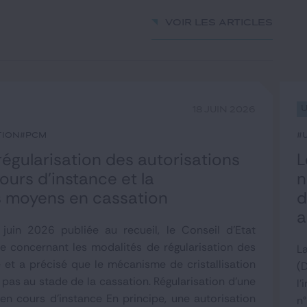
Voir les articles
18 JUIN 2026
tion
#PCM
#
 régularisation des autorisations
L
urs d’instance et la
n
es moyens en cassation
d
a
juin 2026 publiée au recueil, le Conseil d'Etat
e concernant les modalités de régularisation des
L
 et a précisé que le mécanisme de cristallisation
(
pas au stade de la cassation. Régularisation d'une
l'
en cours d'instance En principe, une autorisation
n