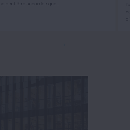
ne peut être accordée que...
l
n
d'