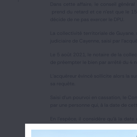
Dans cette affaire, le conseil génér
prend du retard et ce n'est que le 
décide de ne pas exercer le DPU.
La collectivité territoriale de Guyane,
judiciaire de Cayenne, saisi par l’acqu
Le 5 août 2021, le notaire de la colle
de préempter le bien par arrêté du 4
L’acquéreur évincé sollicite alors la s
sa requête.
Saisi d’un pourvoi en cassation, le Con
par une personne qui, à la date de cett
En l’espèce, il considère qu’à la date 
l’acquéreur évincé avait été jugée parfa