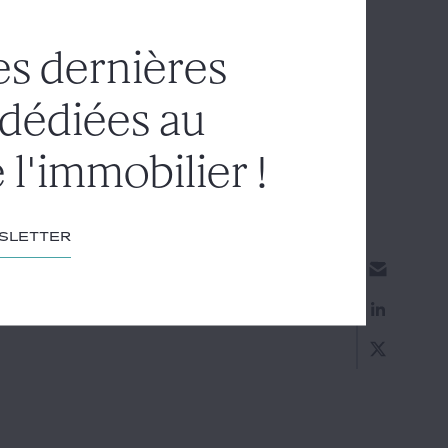
 n'émanait pas du propriétaire du bien
és, à créer un doute sérieux quant à la
es dernières
écution de la décision de préemption.
 dédiées au
 l'immobilier !
wsletter