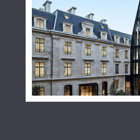
Même s’il n'est pas établi que ce jug
préempté est toutefois propre, en l'ét
légalité de la décision attaquée.
Le Conseil d'Etat annule ainsi l'ordon
er
Conseil d'Etat 1
mars 2023, n° 462