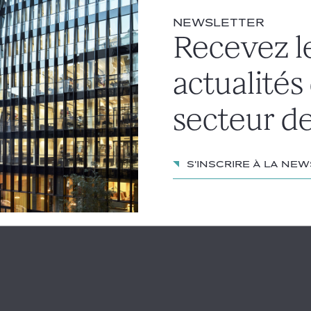
ement est devenu définitif, le moyen tiré de ce que la DIA
at de l'instruction et eu égard à l'office du juge des référ
NEWSLETTER
Recevez l
nance du juge des référés du TA de la Guyane et suspend l’ex
actualités
877
secteur de
S'inscrire à la ne