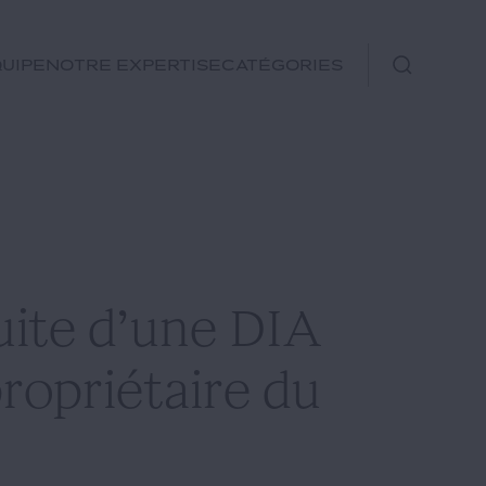
uipe
Notre expertise
Catégories
Immobilier
Fiscal
Urbanisme
Rechercher
Environnement et
suite d’une DIA
Énergie
Financements
propriétaire du
Autre