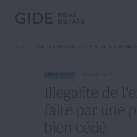
Autre
Jurisprudence
Environnement et Énergie
Textes
Financements
Doctrine
Fiscal
L'essentiel du mois
Immobilier
Accueil
Illégalité de l’exercice du DPU à la suite d’une DIA
Urbanisme
Rechercher par
mots-clés
Catégories
Actualités
Date
Urbanisme
15 MARS 2023
Illégalité de l
faite par une 
bien cédé