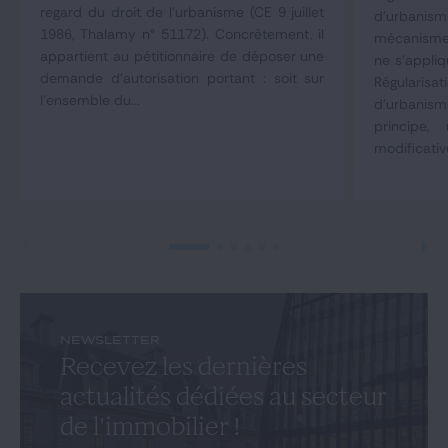
regard du droit de l'urbanisme (CE 9 juillet
d'urbani
1986, Thalamy n° 51172). Concrètement, il
mécanisme 
appartient au pétitionnaire de déposer une
ne s'appliq
demande d'autorisation portant : soit sur
Régulari
l'ensemble du...
d'urbani
principe,
modificativ
NEWSLETTER
Recevez les dernières
actualités dédiées au secteur
de l'immobilier !