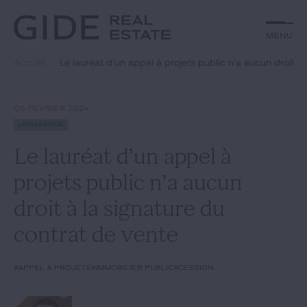
Autre
Jurisprudence
Menu
Menu
Environnement et Énergie
Textes
Financements
Doctrine
Accueil
Le lauréat d’un appel à projets public n’a aucun droit à
Rechercher par
mots-clés
Fiscal
L'essentiel du mois
Immobilier
Urbanisme
06 FÉVRIER 2024
Catégories
Actualités
Date
Urbanisme
Le lauréat d’un appel à
Rechercher
projets public n’a aucun
GIDE.COM
droit à la signature du
contrat de vente
Édito
#appel à projets
#immobilier public
#cession
Notre équipe