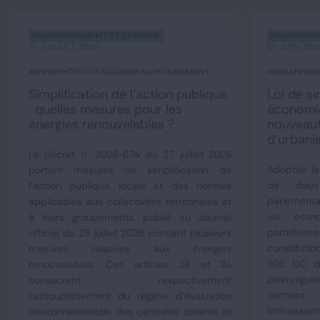
Environnement et Énergie
Environne
31 JUILLET 2026
01 JUIN 202
#ENR
#photovoltaïque
#environnement
#urbanism
Simplification de l’action publique
Loi de si
: quelles mesures pour les
économiq
énergies renouvelables ?
nouveaut
d’urbani
Le décret n° 2026-674 du 27 juillet 2026
Adoptée le
portant mesures de simplification de
de deux
l'action publique locale et des normes
parlementai
applicables aux collectivités territoriales et
vie éco
à leurs groupements, publié au Journal
partielle
officiel du 28 juillet 2026, contient plusieurs
constituti
mesures relatives aux énergies
903 DC du
renouvelables. Ces articles 18 et 24
promulgué
consacrent respectivement
contient
l'assouplissement du régime d'évaluation
intéressan
environnementale des centrales solaires et