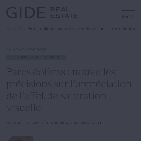
Autre
Jurisprudence
Menu
Menu
Environnement et Énergie
Textes
Financements
Doctrine
Accueil
Parcs éoliens : nouvelles précisions sur l’appréciation de
Rechercher par
mots-clés
Fiscal
L'essentiel du mois
Immobilier
Urbanisme
20 NOVEMBRE 2023
Catégories
Actualités
Date
Environnement et Énergie
Parcs éoliens : nouvelles
Rechercher
précisions sur l’appréciation
GIDE.COM
de l’effet de saturation
visuelle
Édito
#Conseil d'Etat
#éoliennes
#saturation visuelle
Notre équipe