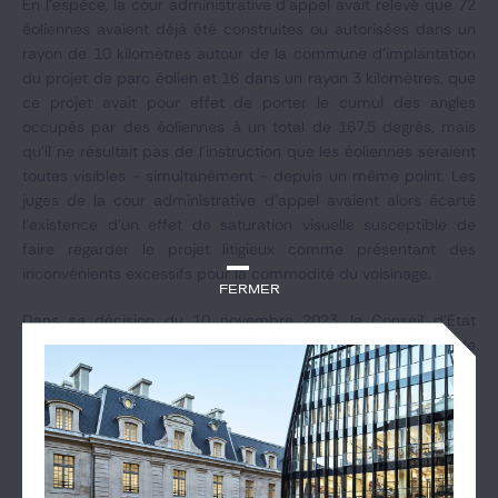
En l’espèce, la cour administrative d’appel avait relevé que 72
éoliennes avaient déjà été construites ou autorisées dans un
rayon de 10 kilomètres autour de la commune d’implantation
du projet de parc éolien et 16 dans un rayon 3 kilomètres, que
ce projet avait pour effet de porter le cumul des angles
occupés par des éoliennes à un total de 167,5 degrés, mais
qu’il ne résultait pas de l’instruction que les éoliennes seraient
toutes visibles - simultanément - depuis un même point. Les
juges de la cour administrative d’appel avaient alors écarté
l’existence d’un effet de saturation visuelle susceptible de
faire regarder le projet litigieux comme présentant des
inconvénients excessifs pour la commodité du voisinage.
Fermer
Dans sa décision du 10 novembre 2023, le Conseil d’Etat
considère que la cour a entaché son arrêt d’une erreur de
droit au motif «
d'une part, que la circonstance que les
éoliennes ne seraient pas toutes simultanément visibles
depuis un même point n'était pas, par elle-même, de nature à
permettre d'écarter l'existence d'un effet de saturation (…)
sans tenir compte, d'autre part, de l'effet d'encerclement lié à
la réduction de l'angle de respiration qu'invoquaient les parties