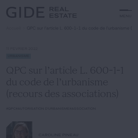
Autre
Jurisprudence
Menu
Menu
Environnement et Énergie
Textes
Financements
Doctrine
Accueil
QPC sur l’article L. 600-1-1 du code de l’urbanisme (re
Rechercher par
mots-clés
Fiscal
L'essentiel du mois
Immobilier
Urbanisme
11 FÉVRIER 2022
Catégories
Actualités
Date
Urbanisme
QPC sur l’article L. 600-1-1
Rechercher
du code de l’urbanisme
GIDE.COM
(recours des associations)
Édito
#QPC
#autorisation d'urbanisme
#association
Notre équipe
CAROLINE PINEAU