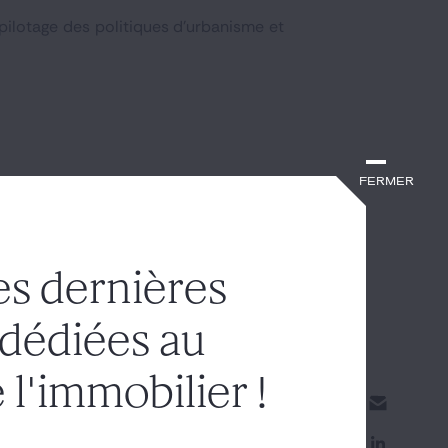
 pilotage des politiques d’urbanisme et
Fermer
es dernières
 dédiées au
 l'immobilier !