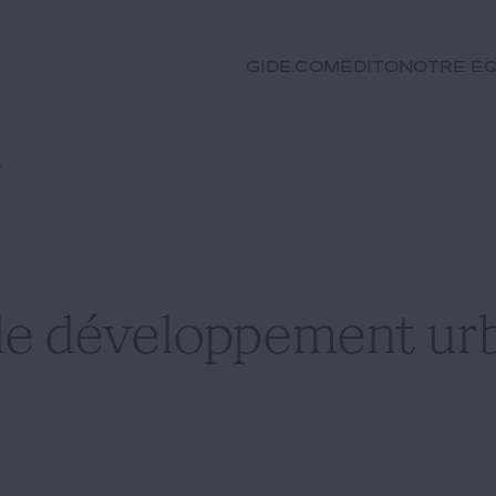
GIDE.COM
Édito
Notre éq
?
de développement urb