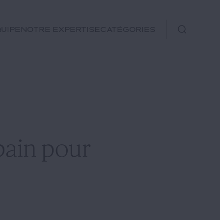
uipe
Notre expertise
Catégories
Immobilier
Fiscal
Urbanisme
Rechercher
Environnement et
ain pour
Énergie
Financements
Autre