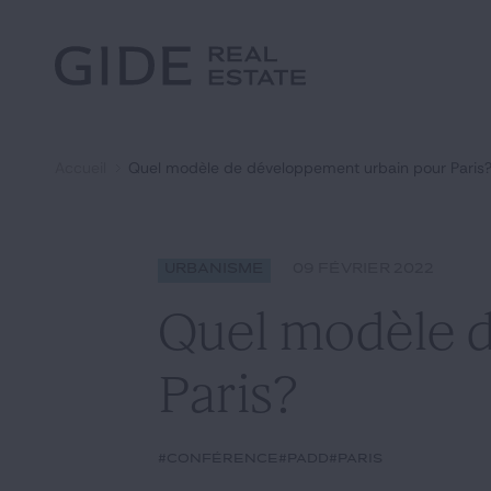
Autre
Jurisprudence
Environnement et Énergie
Textes
Financements
Doctrine
Fiscal
L'essentiel du mois
Immobilier
Accueil
Quel modèle de développement urbain pour Paris
Urbanisme
Rechercher par
mots-clés
Catégories
Actualités
Date
Urbanisme
09 FÉVRIER 2022
Quel modèle 
Paris?
#conférence
#PADD
#Paris