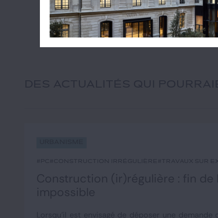
DES ACTUALITÉS QUI POURRA
Urbanisme
#PC
#construction irrégulière
#travaux sur e
Construction (ir)régulière : fin de
impossible
Lorsqu'il est envisagé de déposer une demande d