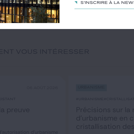
S'inscrire à la ne
IENT VOUS INTÉRESSER
Urbanisme
06 AOÛT 2026
xistant
#urbanisme
#cristallisa
 la preuve
Précisions sur la
d’urbanisme en co
cristallisation d
'autorisation d'urbanisme