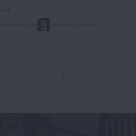
ticle
 PASTIER-MOLLET
ETIENNE CHESNEAU
1
2