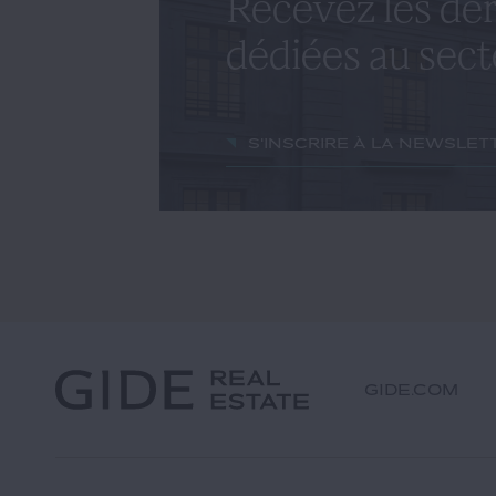
Recevez les der
dédiées au sect
S'inscrire à la newslet
GIDE.COM