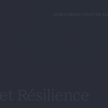
GIDE.COM
Édito
Notre éq
 et Résilience