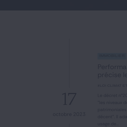
Immobilier
Performa
précise l
#loi climat e
17
Le décret n°20
"les niveaux d
patrimoniales 
octobre 2023
décent". Il a
usage de...