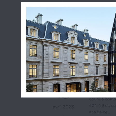
Lire l'ar
CÉCIL
Urbanisme
Délai de 
#PC
#délai de
Selon la CAA d
13
procédure con
courir à compt
424-19 du code
avril 2023
ans de ce...