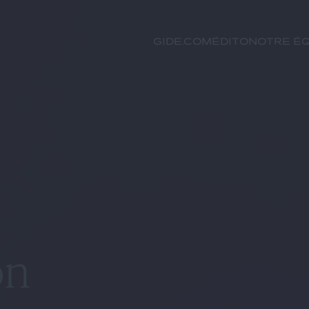
GIDE.COM
Édito
Notre éq
on