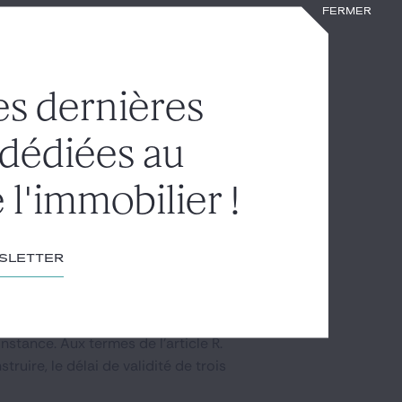
Fermer
es dernières
 dédiées au
 l'immobilier !
é
wsletter
sme - suspendu pendant la
dministrative - recommence à
nstance. Aux termes de l'article R.
uire, le délai de validité de trois