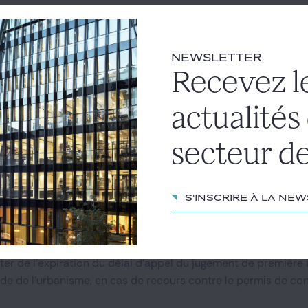
ticle
NEWSLETTER
E REGNIER
SIMON LACLAUSTRA
Recevez l
actualités
secteur de
validité du permis de construire contest
S'inscrire à la ne
 validité
#péremption
#contentieux de l'urbanisme
e Marseille, le délai de validité d'une autorisation d'urbani
tentieuse introduite à son encontre devant la juridiction a
er de l'expiration du délai d'appel du jugement de première i
 de l'urbanisme, en cas de recours contre le permis de constr