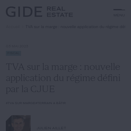
Autre
Jurisprudence
Menu
Menu
Environnement et Énergie
Textes
Financements
Doctrine
Accueil
TVA sur la marge : nouvelle application du régime défini
Rechercher par
mots-clés
Fiscal
L'essentiel du mois
Immobilier
Urbanisme
03 MAI 2023
Catégories
Actualités
Date
Fiscal
TVA sur la marge : nouvelle
Rechercher
application du régime défini
GIDE.COM
par la CJUE
Édito
#TVA sur marge
#terrain à bâtir
Notre équipe
JULIEN AILLET