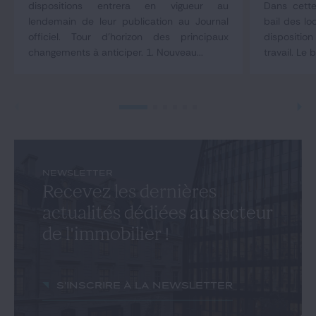
dispositions entrera en vigueur au
Dans cette
lendemain de leur publication au Journal
bail des lo
officiel. Tour d'horizon des principaux
dispositio
changements à anticiper. 1. Nouveau...
travail. Le b
NEWSLETTER
Recevez les dernières
actualités dédiées au secteur
de l'immobilier !
S'inscrire à la newsletter