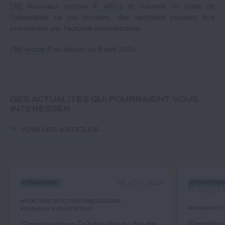
[35]
Nouveaux articles
R. 463-1
et suivants du code de
l’urbanisme. Le cas échéant, des sanctions peuvent être
prononcées par l’autorité administrative.
[36]
Article 8
du décret du 8 avril 2024.
DES ACTUALITÉS QUI POURRAIENT VOUS
INTÉRESSER
Voir les articles
Urbanisme
06 AOÛT 2026
Environne
31 JUILLET 
#PC
#construction irrégulière
#ENR
#phot
#travaux sur existant
Simplific
Construction (ir)régulière : fin de