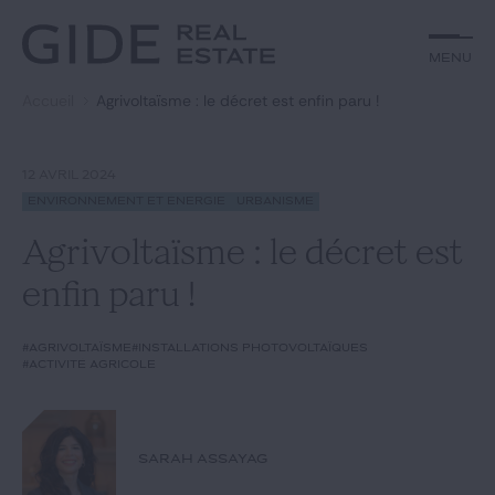
Autre
Jurisprudence
Menu
Menu
Environnement et Énergie
Textes
Financements
Doctrine
Accueil
Agrivoltaïsme : le décret est enfin paru !
Rechercher par
mots-clés
Fiscal
L'essentiel du mois
Immobilier
Urbanisme
12 AVRIL 2024
Catégories
Actualités
Date
Environnement et Énergie
Urbanisme
Agrivoltaïsme : le décret est
Rechercher
enfin paru !
GIDE.COM
#agrivoltaïsme
#installations photovoltaïques
#activité agricole
Édito
Notre équipe
SARAH ASSAYAG