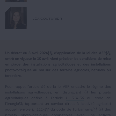
Notre expertise
Catégories
LÉA COUTURIER
GIDE.COM
CONTACT
Un décret du 8 avril 2024
[1]
, d’application de la loi dite AER
[2]
,
entré en vigueur le 10 avril, vient préciser les conditions de mise
en place des installations agrivoltaïques et des installations
photovoltaïques au sol sur des terrains agricoles, naturels ou
forestiers.
Pour rappel
, l’article
54
de la loi AER encadre le régime des
installations agrivoltaïques, en distinguant (i) les projets
agrivoltaïques définis à l’article
L. 314-36
du code de
l’énergie
[3]
(apportant un service direct à l’activité agricole)
auquel renvoie
L. 111-27
du code de l’urbanisme
[4]
, (ii) des
projets photovoltaïques compatibles avec une activité