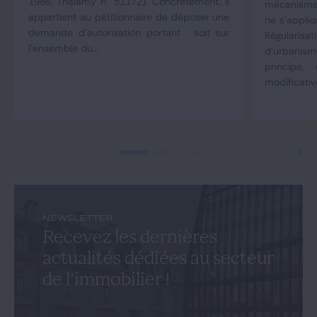
1986, Thalamy n° 51172). Concrètement, il
mécanisme 
appartient au pétitionnaire de déposer une
ne s'appliq
demande d'autorisation portant : soit sur
Régulari
l'ensemble du...
d'urbani
principe,
modificativ
NEWSLETTER
Recevez les dernières
actualités dédiées au secteur
de l'immobilier !