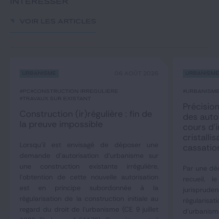
INTÉRESSER
Voir les articles
Urbanisme
06 AOÛT 2026
Urbanism
#PC
#construction irrégulière
#urbanism
#travaux sur existant
Précision
Construction (ir)régulière : fin de
des auto
la preuve impossible
cours d’i
cristall
Lorsqu'il est envisagé de déposer une
cassatio
demande d'autorisation d'urbanisme sur
une construction existante irrégulière,
Par une déc
l'obtention de cette nouvelle autorisation
recueil, 
est en principe subordonnée à la
jurisprude
régularisation de la construction initiale au
régulari
regard du droit de l'urbanisme (CE 9 juillet
d'urbani